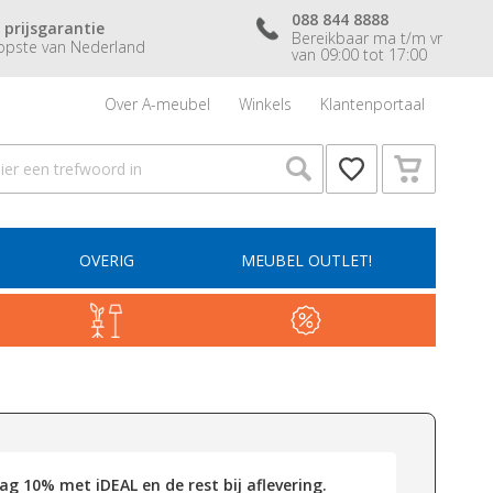
088 844 8888
 prijsgarantie
Bereikbaar ma t/m vr
pste van Nederland
van 09:00 tot 17:00
Over A-meubel
Winkels
Klantenportaal
OVERIG
MEUBEL OUTLET!
g 10% met iDEAL en de rest bij aflevering.