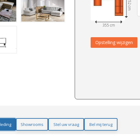
252 cm
355 cm
Opstelling wijzigen
leding
Showrooms
Stel uw vraag
Bel mij terug