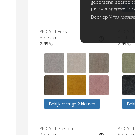
gepersonaliseerde ad
Beki
persoonsgegevens wo
Door op ‘
Alles toesta
AP CAT 1 Fossil
AP CAT 
8
kleuren
34
kleur
2.995,-
2.995,-
Bekijk overige 2 kleuren
Beki
AP CAT 1 Preston
AP CAT 
7
kleuren
9
kleure