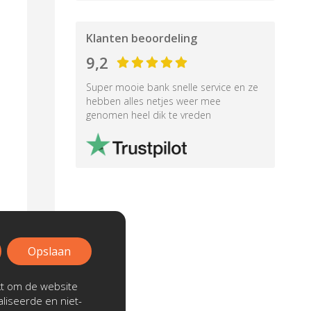
Klanten beoordeling
9,2
Super mooie bank snelle service en ze
hebben alles netjes weer mee
genomen heel dik te vreden
Opslaan
kt om de website
liseerde en niet-