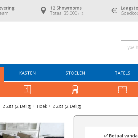
evering
12 Showrooms
Laagste
team
Totaal 35.000
Goedkoo
m2
KASTEN
STOELEN
TAFELS
 Zits (2 Delig) + Hoek + 2 Zits (2 Delig)
✅ Betaal vandaa