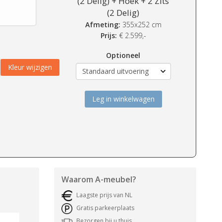
(2 Delig) + Hoek + 2 Zits
(2 Delig)
Afmeting:
355x252 cm
Prijs:
€
2.599,-
Optioneel
Kleur wijzigen
Leg in winkelwagen
Waarom
A-meubel
?
Laagste prijs van NL
Gratis parkeerplaats
Bezorgen bij u thuis