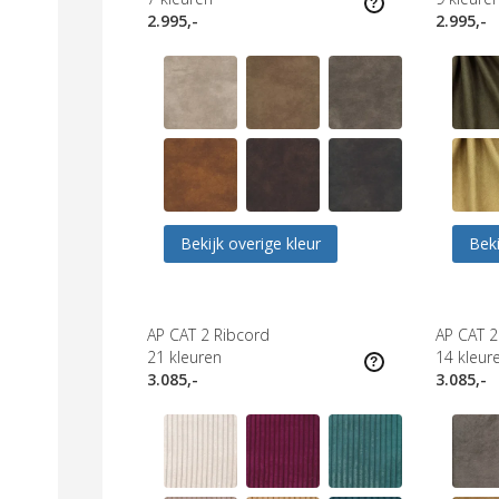
2.995,-
2.995,-
Bekijk overige kleur
Beki
AP CAT 2 Ribcord
AP CAT 2
21
kleuren
14
kleur
3.085,-
3.085,-