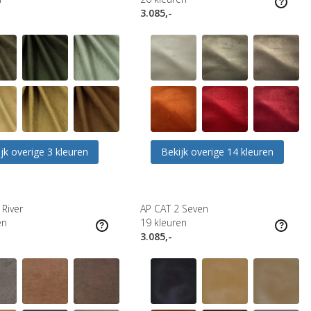
3.085,-
jk overige 3 kleuren
Bekijk overige 14 kleuren
 River
AP CAT 2 Seven
en
19
kleuren
3.085,-