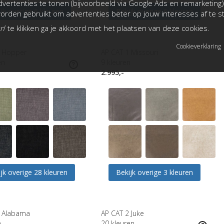
vertenties te tonen (bijvoorbeeld via Google Ads en remarketing)
jk overige 6 kleuren
Bekijk overige 6 kleuren
rden gebruikt om advertenties beter op jouw interesses af te 
an
’ te klikken ga je akkoord met het plaatsen van deze cookies.
Cookieverklaring
1 Hopper
AP CAT 1 Missouri
en
9
kleuren
2.995,-
jk overige 28 kleuren
Bekijk overige 3 kleuren
1 Alabama
AP CAT 2 Juke
n
20
kleuren