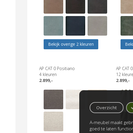
Bekijk overige 2 kleuren
Beki
AP CAT 0 Positiano
AP CAT 0
4
kleuren
12
kleur
2.899,-
2.899,-
Overzicht
A-meubel maakt gebru
goed te laten functi