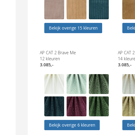
Bekijk overige 15 kleuren
Beki
AP CAT 2 Brave Me
AP CAT 2
12
kleuren
14
kleur
3.085,-
3.085,-
Bekijk overige 6 kleuren
Beki