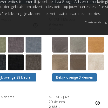
vertenties te tonen (bijvoorbeeld via Google Ads en remarketing)
rden gebruikt om advertenties beter op jouw interesses af te 
an
’ te klikken ga je akkoord met het plaatsen van deze cookies.
1 Hopper
AP CAT 1 Missouri
Cookieverklaring
en
9
kleuren
2.580,-
jk overige 28 kleuren
Bekijk overige 3 kleuren
1 Alabama
AP CAT 2 Juke
n
20
kleuren
2.685,-