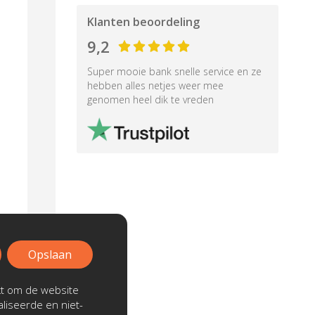
Klanten beoordeling
9,2
Super mooie bank snelle service en ze
hebben alles netjes weer mee
genomen heel dik te vreden
Opslaan
kt om de website
liseerde en niet-