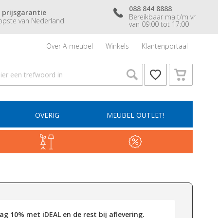
088 844 8888
 prijsgarantie
Bereikbaar ma t/m vr
pste van Nederland
van 09:00 tot 17:00
Over A-meubel
Winkels
Klantenportaal
OVERIG
MEUBEL OUTLET!
g 10% met iDEAL en de rest bij aflevering.