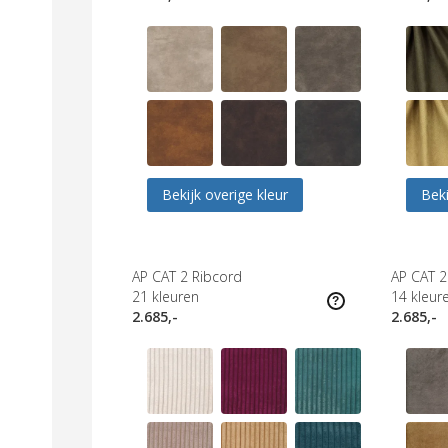
Bekijk overige kleur
Beki
AP CAT 2 Ribcord
AP CAT 2
21
kleuren
14
kleur
2.685,-
2.685,-