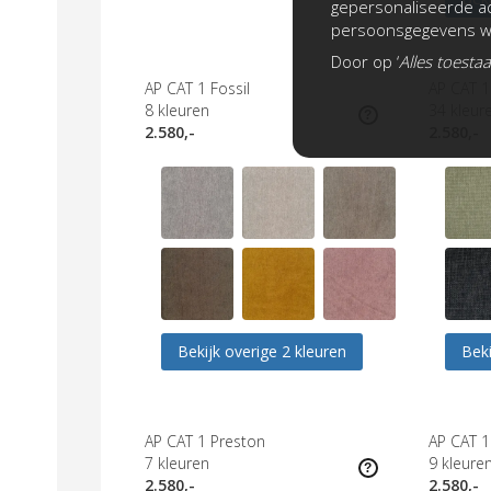
gepersonaliseerde ad
persoonsgegevens wo
Door op ‘
Alles toesta
AP CAT 1 Fossil
AP CAT 
8
kleuren
34
kleur
2.580,-
2.580,-
Bekijk overige 2 kleuren
Beki
AP CAT 1 Preston
AP CAT 
7
kleuren
9
kleure
2.580,-
2.580,-