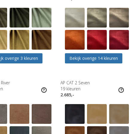
jk overige 3 kleuren
Bekijk overige 14 kleuren
 River
AP CAT 2 Seven
en
19
kleuren
2.685,-