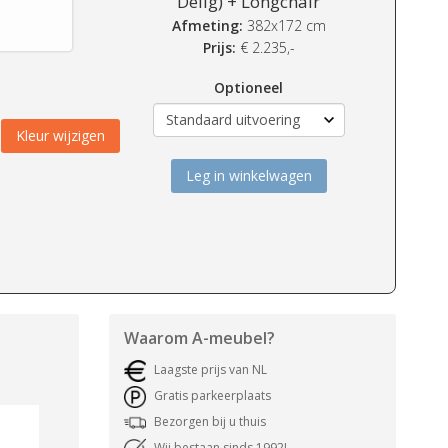
Delig) + Longchair
Afmeting:
382x172 cm
Prijs:
€
2.235,-
Optioneel
Kleur wijzigen
Leg in winkelwagen
Waarom
A-meubel
?
Laagste prijs van NL
Gratis parkeerplaats
Bezorgen bij u thuis
Wij bestaan sinds 1992!