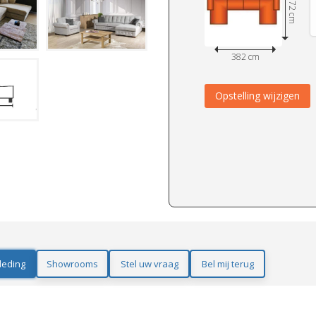
172 cm
382 cm
Opstelling wijzigen
leding
Showrooms
Stel uw vraag
Bel mij terug