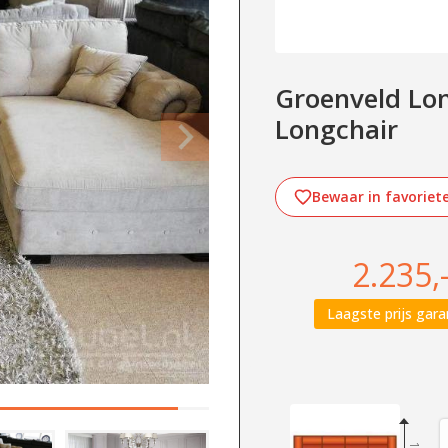
Groenveld Long
Longchair
Bewaar in favoriet
2.235,
Laagste prijs gara