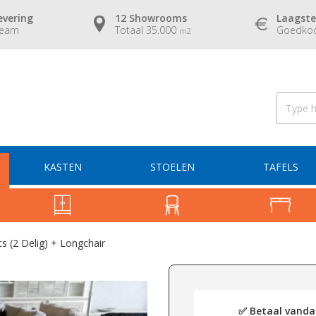
evering
12 Showrooms
Laagste
team
Totaal 35.000
Goedkoo
m2
KASTEN
STOELEN
TAFELS
s (2 Delig) + Longchair
✅ Betaal vandaa