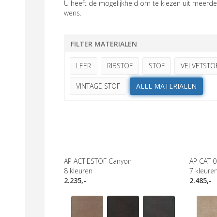
U heeft de mogelijkheid om te kiezen uit meerder
wens.
FILTER MATERIALEN
LEER
RIBSTOF
STOF
VELVETSTO
VINTAGE STOF
ALLE MATERIALEN
AP ACTIESTOF Canyon
AP CAT 0
8
kleuren
7
kleure
2.235,-
2.485,-