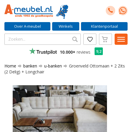
Over A-meubel
Winkels
Klantenportaal
9,2
10.000+
reviews
Home
banken
u-banken
Groenveld Ottomaan + 2 Zits
(2 Delig) + Longchair