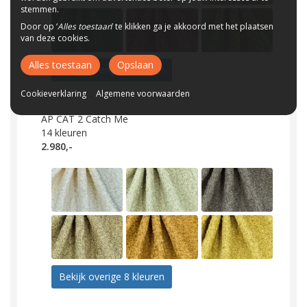
stemmen.
Door op ‘
Alles toestaan
’ te klikken ga je akkoord met het plaatsen
van deze cookies.
Alles toestaan
Opslaan
Bekijk overige 6 kleuren
Cookieverklaring
Algemene voorwaarden
AP CAT 2 Catch Me
14
kleuren
2.980,-
Bekijk overige 8 kleuren