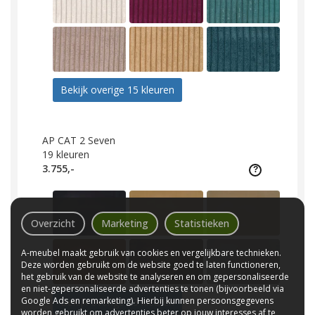
Bekijk overige 15 kleuren
AP CAT 2 Seven
19
kleuren
3.755,-
Overzicht
Marketing
Statistieken
A-meubel maakt gebruik van cookies en vergelijkbare technieken.
Deze worden gebruikt om de website goed te laten functioneren,
het gebruik van de website te analyseren en om gepersonaliseerde
en niet-gepersonaliseerde advertenties te tonen (bijvoorbeeld via
Google Ads en remarketing). Hierbij kunnen persoonsgegevens
Bekijk overige 13 kleuren
worden gebruikt om advertenties beter op jouw interesses af te