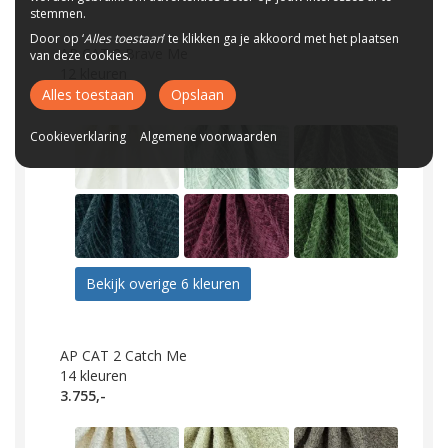
stemmen.
Door op ‘
Alles toestaan
’ te klikken ga je akkoord met het plaatsen
AP CAT 2 Brave Me
van deze cookies.
12
kleuren
3.755,-
Alles toestaan
Opslaan
Cookieverklaring
Algemene voorwaarden
Bekijk overige 6 kleuren
AP CAT 2 Catch Me
14
kleuren
3.755,-