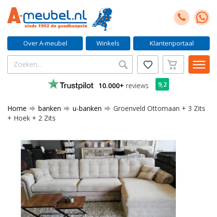
Over A-meubel
Winkels
Klantenportaal
9,2
10.000+
reviews
Home
banken
u-banken
Groenveld Ottomaan + 3 Zits
+ Hoek + 2 Zits