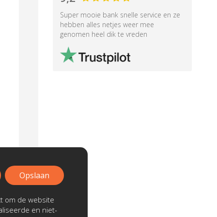
Super mooie bank snelle service en ze
hebben alles netjes weer mee
genomen heel dik te vreden
Opslaan
kt om de website
liseerde en niet-