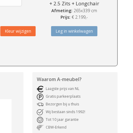
+ 2.5 Zits + Longchair
Afmeting:
265x339 cm
Prijs:
€
2.199,-
Kleur wijzigen
Leg in winkelwagen
Waarom
A-meubel
?
Laagste prijs van NL
Gratis parkeerplaats
Bezorgen bij u thuis
Wij bestaan sinds 1992!
Tot 10 jaar garantie
CBW-Erkend