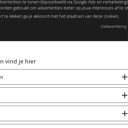
vertenties te tonen (bijvoorbeeld via Google Ads en remarketing)
rden gebruikt om advertenties beter op jouw interesses af te 
an
’ te klikken ga je akkoord met het plaatsen van deze cookies.
Cookieverklaring
 vind je hier
en