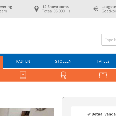
evering
12 Showrooms
Laagste
team
Totaal 35.000
Goedkoo
m2
KASTEN
STOELEN
TAFELS
✅ Betaal vandaa