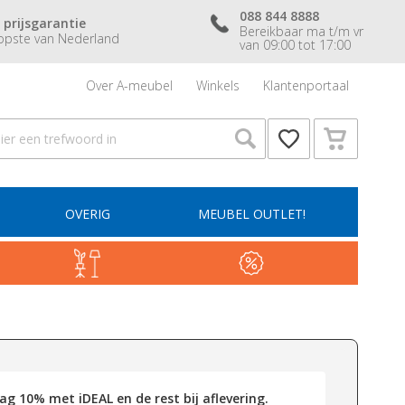
088 844 8888
 prijsgarantie
Bereikbaar ma t/m vr
pste van Nederland
van 09:00 tot 17:00
Over A-meubel
Winkels
Klantenportaal
OVERIG
MEUBEL OUTLET!
g 10% met iDEAL en de rest bij aflevering.