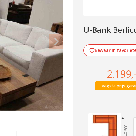
U-Bank Berli
Bewaar in favoriet
2.199,
Laagste prijs gara
339 cm