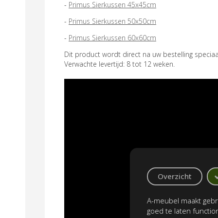
-
Primus Sierkussen 45x45cm
-
Primus Sierkussen 50x50cm
-
Primus Sierkussen 60x60cm
Dit product wordt direct na uw bestelling speci
Verwachte levertijd: 8 tot 12 weken.
Overzicht
A-meubel maakt gebru
goed te laten functi