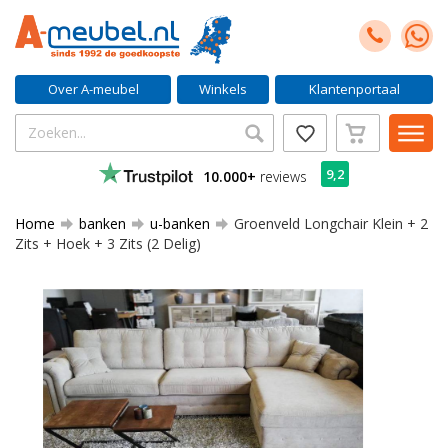
Over A-meubel
Winkels
Klantenportaal
9,2
10.000+
reviews
Home
banken
u-banken
Groenveld Longchair Klein + 2
Zits + Hoek + 3 Zits (2 Delig)