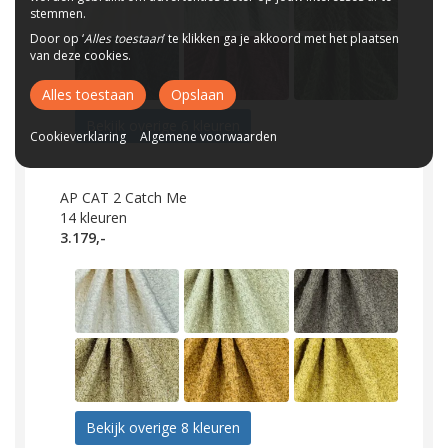
stemmen.
Door op ‘
Alles toestaan
’ te klikken ga je akkoord met het plaatsen
van deze cookies.
Alles toestaan
Opslaan
Bekijk overige 6 kleuren
Cookieverklaring
Algemene voorwaarden
AP CAT 2 Catch Me
14
kleuren
3.179,-
Bekijk overige 8 kleuren