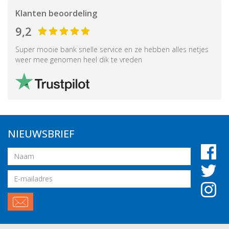
Klanten beoordeling
9,2
Super mooie bank snelle service en ze hebben alles netjes
weer mee genomen heel dik te vreden
NIEUWSBRIEF
Naam
Email
adres