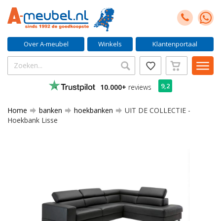
Over A-meubel
Winkels
Klantenportaal
9,2
10.000+
reviews
Home
banken
hoekbanken
UIT DE COLLECTIE -
Hoekbank Lisse