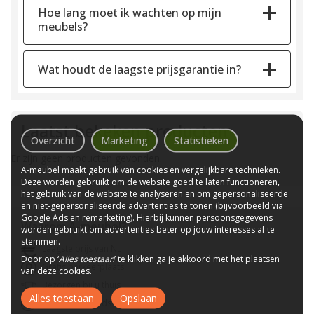
Hoe lang moet ik wachten op mijn
meubels?
Wat houdt de laagste prijsgarantie in?
Laatst bekeken producten
Overzicht
Marketing
Statistieken
Er zijn geen producten gevonden.
A-meubel maakt gebruik van cookies en vergelijkbare technieken.
Deze worden gebruikt om de website goed te laten functioneren,
het gebruik van de website te analyseren en om gepersonaliseerde
en niet-gepersonaliseerde advertenties te tonen (bijvoorbeeld via
Google Ads en remarketing). Hierbij kunnen persoonsgegevens
Waarom
A-meubel
?
worden gebruikt om advertenties beter op jouw interesses af te
stemmen.
Laagste prijs van NL
Door op ‘
Alles toestaan
’ te klikken ga je akkoord met het plaatsen
Gratis parkeerplaats
van deze cookies.
Bezorgen bij u thuis
Alles toestaan
Opslaan
Wij bestaan sinds 1992!