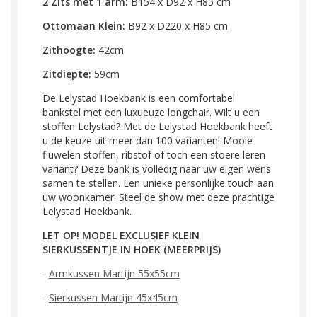
2 Zits met 1 arm:
B154 x D92 x H85 cm
Ottomaan Klein:
B92 x D220 x H85 cm
Zithoogte:
42cm
Zitdiepte:
59cm
De Lelystad Hoekbank is een comfortabel
bankstel met een luxueuze longchair. Wilt u een
stoffen Lelystad? Met de Lelystad Hoekbank heeft
u de keuze uit meer dan 100 varianten! Mooie
fluwelen stoffen, ribstof of toch een stoere leren
variant? Deze bank is volledig naar uw eigen wens
samen te stellen. Een unieke personlijke touch aan
uw woonkamer. Steel de show met deze prachtige
Lelystad Hoekbank.
LET OP! MODEL EXCLUSIEF KLEIN
SIERKUSSENTJE IN HOEK (MEERPRIJS)
-
Armkussen Martijn 55x55cm
-
Sierkussen Martijn 45x45cm