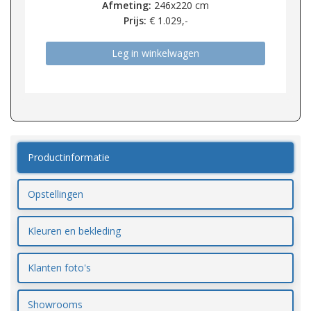
Afmeting:
246x220 cm
Prijs:
€
1.029,-
Leg in winkelwagen
Productinformatie
Opstellingen
Kleuren en bekleding
Klanten foto's
Showrooms