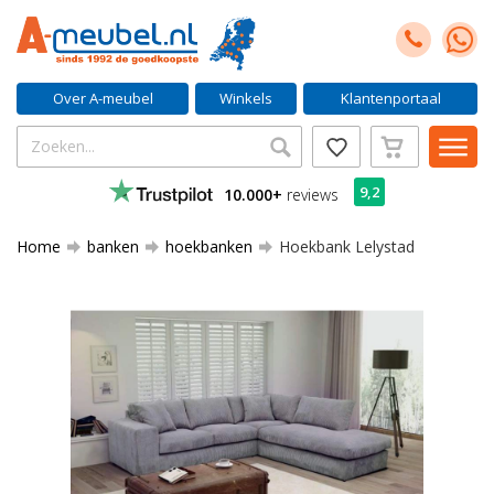
Over A-meubel
Winkels
Klantenportaal
9,2
10.000+
reviews
Home
banken
hoekbanken
Hoekbank Lelystad