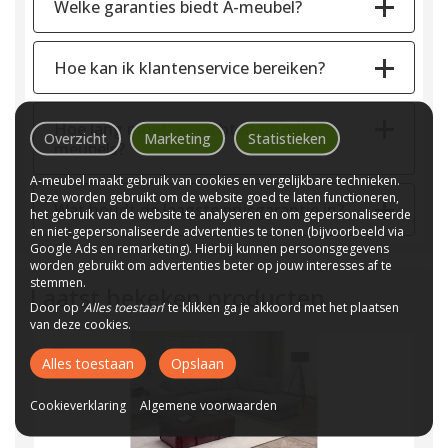
Welke garanties biedt A-meubel?
Hoe kan ik klantenservice bereiken?
Hoe lang moet ik wachten op mijn
Overzicht
Marketing
Statistieken
meubels?
A-meubel maakt gebruik van cookies en vergelijkbare technieken.
Deze worden gebruikt om de website goed te laten functioneren,
Wat houdt de laagste prijsgarantie in?
het gebruik van de website te analyseren en om gepersonaliseerde
en niet-gepersonaliseerde advertenties te tonen (bijvoorbeeld via
Google Ads en remarketing). Hierbij kunnen persoonsgegevens
worden gebruikt om advertenties beter op jouw interesses af te
stemmen.
Laatst bekeken producten
Door op ‘
Alles toestaan
’ te klikken ga je akkoord met het plaatsen
van deze cookies.
Alles toestaan
Opslaan
Cookieverklaring
Algemene voorwaarden