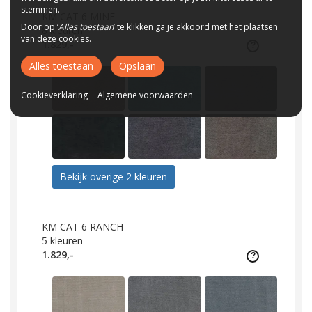
stemmen.
KM CAT 6 MINE
Door op ‘
Alles toestaan
’ te klikken ga je akkoord met het plaatsen
8
kleuren
van deze cookies.
1.829,-
Alles toestaan
Opslaan
Cookieverklaring
Algemene voorwaarden
Bekijk overige 2 kleuren
KM CAT 6 RANCH
5
kleuren
1.829,-