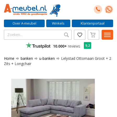
Over A-meubel
Winkels
Klantenportaal
9,2
10.000+
reviews
Home
banken
u-banken
Lelystad Ottomaan Groot + 2
Zits + Longchair