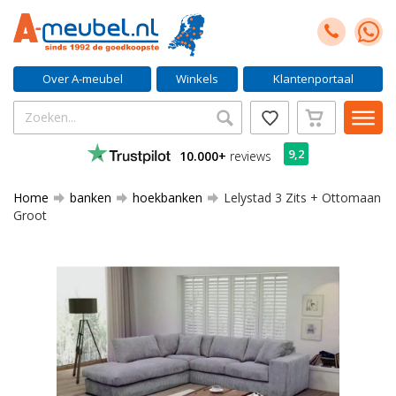
Over A-meubel
Winkels
Klantenportaal
9,2
10.000+
reviews
Home
banken
hoekbanken
Lelystad 3 Zits + Ottomaan
Groot