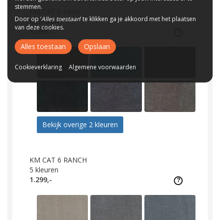
stemmen.
KM CAT 6 MINE
Door op ‘
Alles toestaan
’ te klikken ga je akkoord met het plaatsen
8
kleuren
van deze cookies.
1.299,-
Alles toestaan
Opslaan
Cookieverklaring
Algemene voorwaarden
Bekijk overige 2 kleuren
KM CAT 6 RANCH
5
kleuren
1.299,-