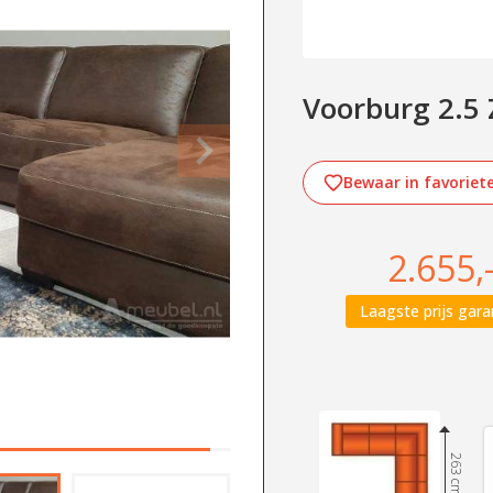
Voorburg 2.5 Z
Bewaar in favoriet
2.655,
Laagste prijs gara
263 cm