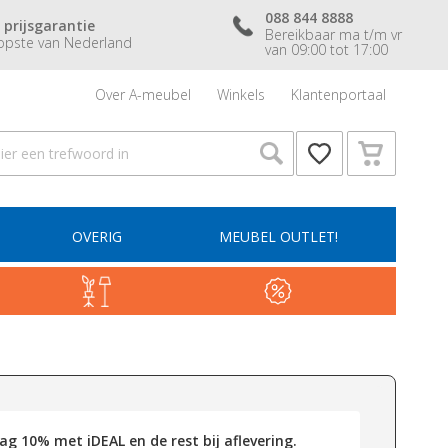
088 844 8888
 prijsgarantie
Bereikbaar ma t/m vr
pste van Nederland
van 09:00 tot 17:00
Over A-meubel
Winkels
Klantenportaal
OVERIG
MEUBEL OUTLET!
g 10% met iDEAL en de rest bij aflevering.