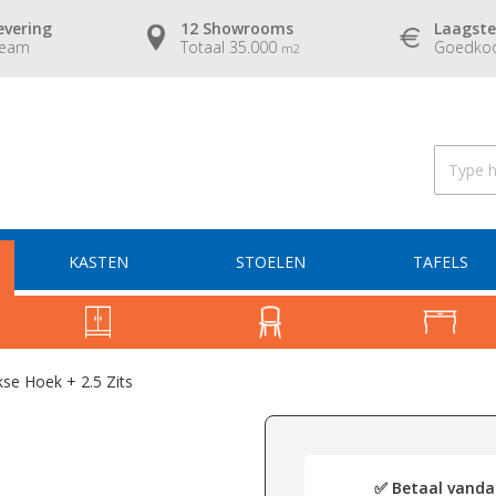
evering
12 Showrooms
Laagste
team
Totaal 35.000
Goedkoo
m2
KASTEN
STOELEN
TAFELS
se Hoek + 2.5 Zits
✅ Betaal vandaa