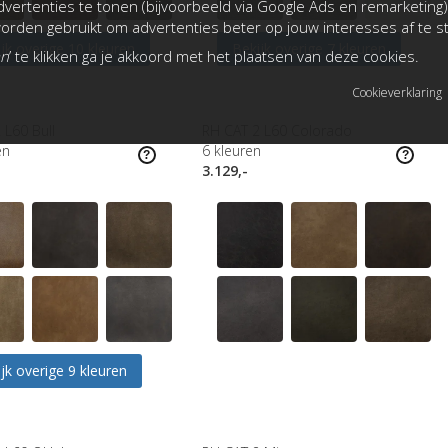
vertenties te tonen (bijvoorbeeld via Google Ads en remarketing)
rden gebruikt om advertenties beter op jouw interesses af te 
jk overige 10 kleuren
Bekijk overige 7 kleuren
an
’ te klikken ga je akkoord met het plaatsen van deze cookies.
Cookieverklaring
 L60 Bull
RH CAT 2 L60 Colorado
en
6
kleuren
3.129,-
jk overige 9 kleuren