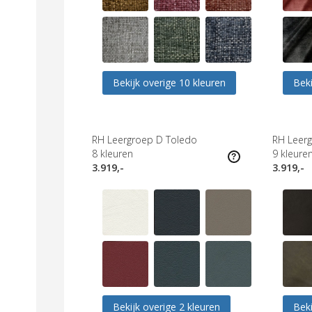
Bekijk overige 10 kleuren
Beki
RH Leergroep D Toledo
RH Leerg
8
kleuren
9
kleure
3.919,-
3.919,-
Bekijk overige 2 kleuren
Beki