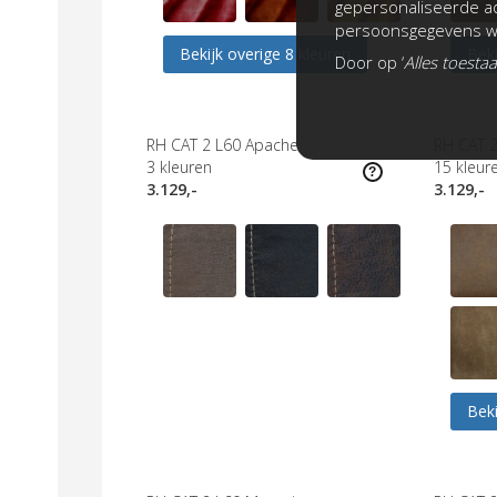
gepersonaliseerde ad
persoonsgegevens wo
Bekijk overige 8 kleuren
Beki
Door op ‘
Alles toesta
RH CAT 2 L60 Apache
RH CAT 2
3
kleuren
15
kleur
3.129,-
3.129,-
Beki