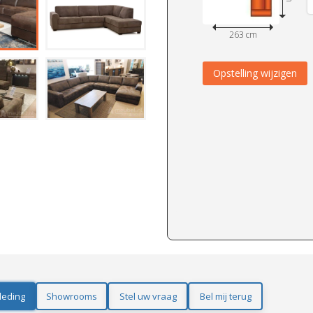
263 cm
Opstelling wijzigen
leding
Showrooms
Stel uw vraag
Bel mij terug