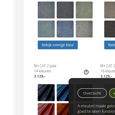
Bekijk overige kleur
Beki
RH CAT 2 Juke
RH CAT 
14
kleuren
16
kleur
3.129,-
3.129,-
Overzicht
A-meubel maakt gebru
goed te laten functi