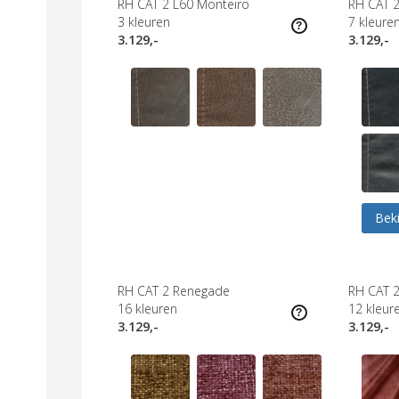
RH CAT 2 L60 Monteiro
RH CAT 
3
kleuren
7
kleure
3.129,-
3.129,-
Beki
RH CAT 2 Renegade
RH CAT 2
16
kleuren
12
kleur
3.129,-
3.129,-