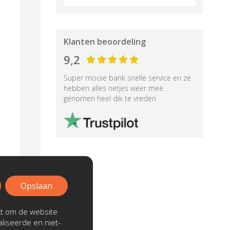
Klanten beoordeling
9,2
Super mooie bank snelle service en ze
hebben alles netjes weer mee
genomen heel dik te vreden
Opslaan
kt om de website
liseerde en niet-