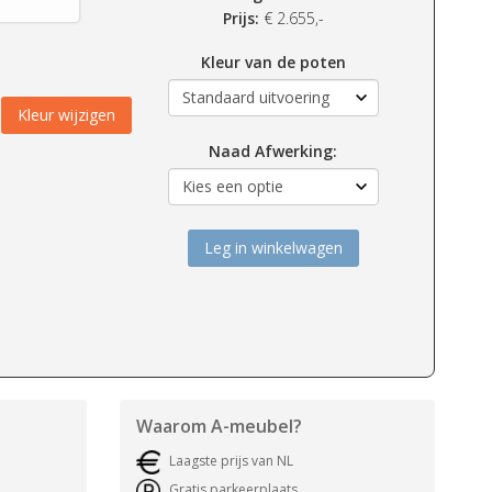
Prijs:
€
2.655,-
Kleur van de poten
Kleur wijzigen
Naad Afwerking:
Leg in winkelwagen
Waarom
A-meubel
?
Laagste prijs van NL
Gratis parkeerplaats