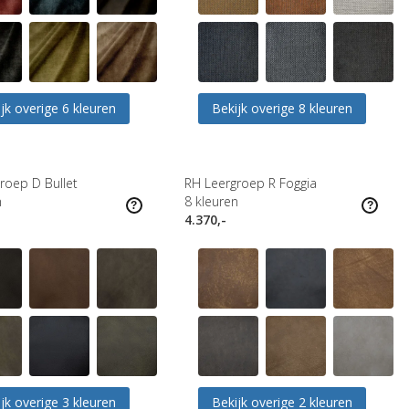
jk overige 6 kleuren
Bekijk overige 8 kleuren
roep D Bullet
RH Leergroep R Foggia
n
8
kleuren
4.370,-
jk overige 3 kleuren
Bekijk overige 2 kleuren