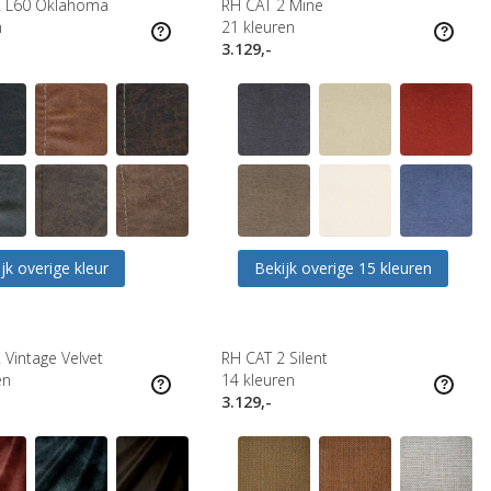
2 L60 Oklahoma
RH CAT 2 Mine
n
21
kleuren
3.129,-
jk overige kleur
Bekijk overige 15 kleuren
 Vintage Velvet
RH CAT 2 Silent
en
14
kleuren
3.129,-