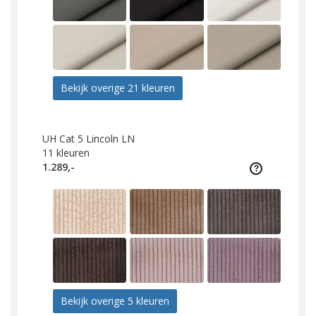
Bekijk overige 21 kleuren
UH Cat 5 Lincoln LN
11
kleuren
1.289,-
Bekijk overige 5 kleuren