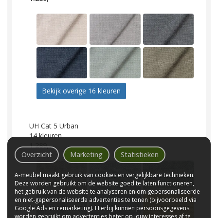
Bekijk overige 16 kleuren
UH Cat 5 Urban
14
kleuren
1.289,-
Overzicht
Marketing
Statistieken
A-meubel maakt gebruik van cookies en vergelijkbare technieken.
Deze worden gebruikt om de website goed te laten functioneren,
het gebruik van de website te analyseren en om gepersonaliseerde
en niet-gepersonaliseerde advertenties te tonen (bijvoorbeeld via
Google Ads en remarketing). Hierbij kunnen persoonsgegevens
worden gebruikt om advertenties beter op jouw interesses af te