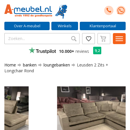
Over A-meubel
Winkels
Klantenportaal
9,2
10.000+
reviews
Home
banken
loungebanken
Leusden 2 Zits +
Longchair Rond