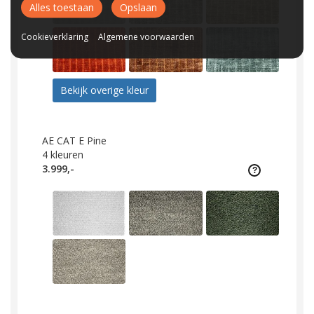
Alles toestaan
Opslaan
Cookieverklaring
Algemene voorwaarden
Bekijk overige kleur
AE CAT E Pine
4
kleuren
3.999,-