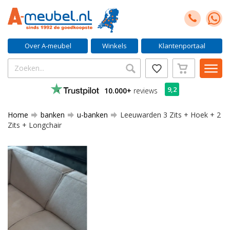
Over A-meubel
Winkels
Klantenportaal
9,2
10.000+
reviews
Home
banken
u-banken
Leeuwarden 3 Zits + Hoek + 2
Zits + Longchair