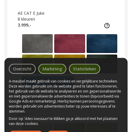
AE CAT E Juke
8
kleuren
3.999,-
Overzicht
Marketing
Statistieken
Bekijk overige 2 kleuren
A-meubel maakt gebruik van cookies en vergelijkbare technieken.
Deze worden gebruikt om de website goed te laten functioneren,
het gebruik van de website te analyseren en om gepersonaliseerde
en niet-gepersonaliseerde advertenties te tonen (bijvoorbeeld via
Google Ads en remarketing). Hierbij kunnen persoonsgegevens
AE CAT E Levis
worden gebruikt om advertenties beter op jouw interesses af te
7
kleuren
stemmen.
3.999,-
Door op ‘
Alles toestaan
’ te klikken ga je akkoord met het plaatsen
van deze cookies.