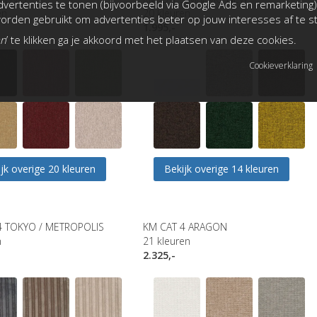
vertenties te tonen (bijvoorbeeld via Google Ads en remarketing)
en
20
kleuren
rden gebruikt om advertenties beter op jouw interesses af te 
1.995,-
an
’ te klikken ga je akkoord met het plaatsen van deze cookies.
Cookieverklaring
jk overige 20 kleuren
Bekijk overige 14 kleuren
4 TOKYO / METROPOLIS
KM CAT 4 ARAGON
n
21
kleuren
2.325,-