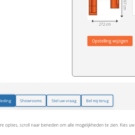
397 cm
272 cm
Opstelling wijzigen
leding
Showrooms
Stel uw vraag
Bel mij terug
e opties, scroll naar beneden om alle mogelijkheden te zien. Kies uw