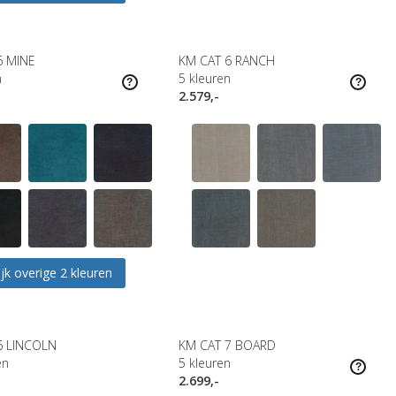
6 MINE
KM CAT 6 RANCH
n
5
kleuren
2.579,-
jk overige 2 kleuren
6 LINCOLN
KM CAT 7 BOARD
en
5
kleuren
2.699,-