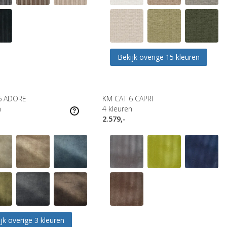
Bekijk overige 15 kleuren
6 ADORE
KM CAT 6 CAPRI
n
4
kleuren
2.579,-
jk overige 3 kleuren