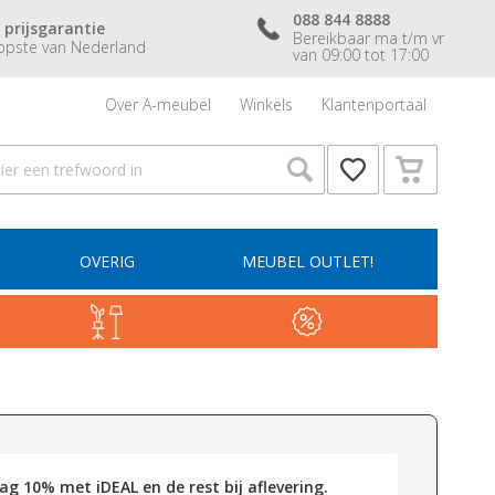
088 844 8888
 prijsgarantie
Bereikbaar ma t/m vr
pste van Nederland
van 09:00 tot 17:00
Over A-meubel
Winkels
Klantenportaal
OVERIG
MEUBEL OUTLET!
g 10% met iDEAL en de rest bij aflevering.