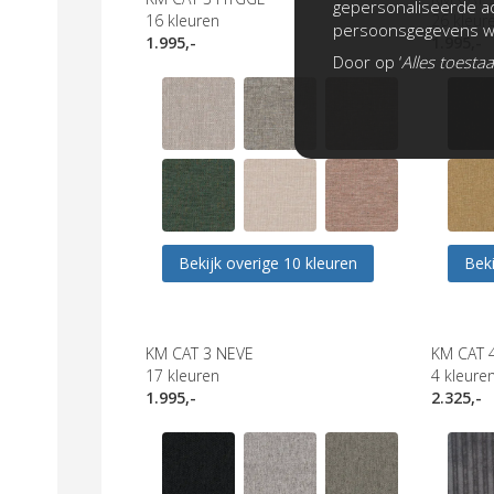
gepersonaliseerde ad
16
kleuren
26
kleur
persoonsgegevens wo
1.995,-
1.995,-
Door op ‘
Alles toesta
Bekijk overige 10 kleuren
Beki
KM CAT 3 NEVE
KM CAT 
17
kleuren
4
kleure
1.995,-
2.325,-