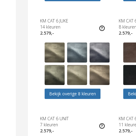
KM CAT 6 JUKE
KM CAT 
14
kleuren
8
kleure
2.579,-
2.579,-
Bekijk overige 8 kleuren
Beki
KM CAT 6 UNIT
KM CAT 
7
kleuren
11
kleur
2.579,-
2.579,-