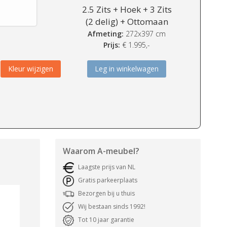
2.5 Zits + Hoek + 3 Zits
(2 delig) + Ottomaan
Afmeting:
272x397 cm
Prijs:
€
1.995,-
Kleur wijzigen
Leg in winkelwagen
Waarom
A-meubel
?
Laagste prijs van NL
Gratis parkeerplaats
Bezorgen bij u thuis
Wij bestaan sinds 1992!
Tot 10 jaar garantie