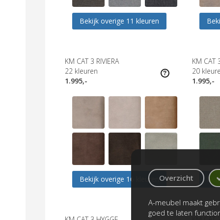
Bekijk overige 11 kleuren
Beki
KM CAT 3 RIVIERA
KM CAT 
22
kleuren
20
kleur
1.995,-
1.995,-
Overzicht
Bekijk overige 16 kleuren
Beki
A-meubel maakt gebru
goed te laten functi
KM CAT 3 HYGGE
KM CAT 