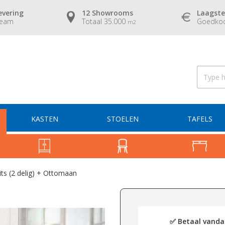
evering
12 Showrooms
Laagste
team
Totaal 35.000
Goedkoo
m2
KASTEN
STOELEN
TAFELS
its (2 delig) + Ottomaan
✅ Betaal vandaa