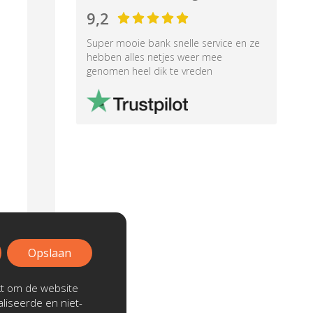
9,2
Super mooie bank snelle service en ze
hebben alles netjes weer mee
genomen heel dik te vreden
Opslaan
kt om de website
liseerde en niet-