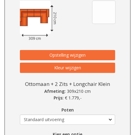
210 cm
309 cm
Opstelling wijzigen
Kleur wijzigen
Ottomaan + 2 Zits + Longchair Klein
Afmeting:
309x210 cm
Prijs:
€
1.779,-
Poten
Kies een optie