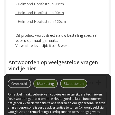
-
Helmond Hoofdsteun 80cm
-
Helmond Hoofdsteun 90cm
-
Helmond Hoofdsteun 120cm
Dit product wordt direct na uw bestelling speciaal
voor u op maat gemaakt.
Verwachte levertijd: 6 tot 8 weken.
Antwoorden op veelgestelde vragen
vind je hier
Waar kan ik jullie woonwinkels bezoeken
Overzicht
Marketing
Statistieken
A-meubel maakt gebruik van cookies en vergelijkbare technieken.
Welke garanties biedt A-meubel?
Deze worden gebruikt om de website goed te laten functioneren,
het gebruik van de website te analyseren en om gepersonaliseerde
en niet-gepersonaliseerde advertenties te tonen (bijvoorbeeld via
Google Ads en remarketing). Hierbij kunnen persoonsgegevens
Hoe kan ik klantenservice bereiken?