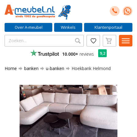
Over A-meubel
Winkels
Klantenportaal
9,2
10.000+
reviews
Home
banken
u-banken
Hoekbank Helmond