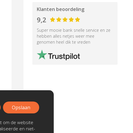
Klanten beoordeling
9,2
Super mooie bank snelle service en ze
hebben alles netjes weer mee
genomen heel dik te vreden
Opslaan
kt om de website
liseerde en niet-