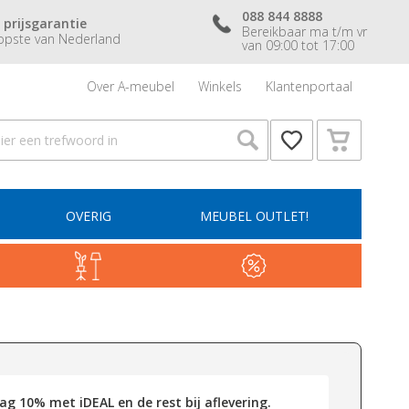
088 844 8888
 prijsgarantie
Bereikbaar ma t/m vr
pste van Nederland
van 09:00 tot 17:00
Over A-meubel
Winkels
Klantenportaal
OVERIG
MEUBEL OUTLET!
g 10% met iDEAL en de rest bij aflevering.