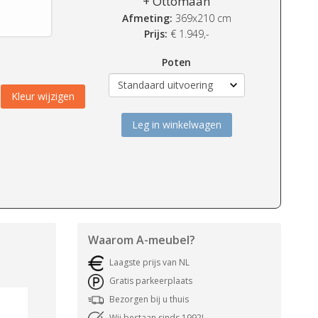
+ Ottomaan
Afmeting:
369x210 cm
Prijs:
€
1.949,-
Poten
Kleur wijzigen
Leg in winkelwagen
Waarom
A-meubel
?
Laagste prijs van NL
Gratis parkeerplaats
Bezorgen bij u thuis
Wij bestaan sinds 1992!