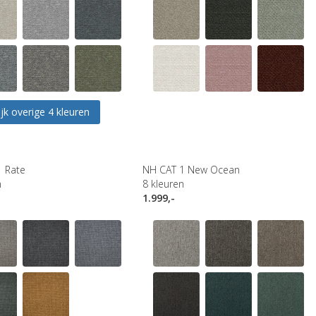
jk overige 4 kleuren
1 Rate
NH CAT 1 New Ocean
n
8
kleuren
1.999,-