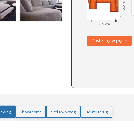
210 cm
369 cm
Opstelling wijzigen
leding
Showrooms
Stel uw vraag
Bel mij terug