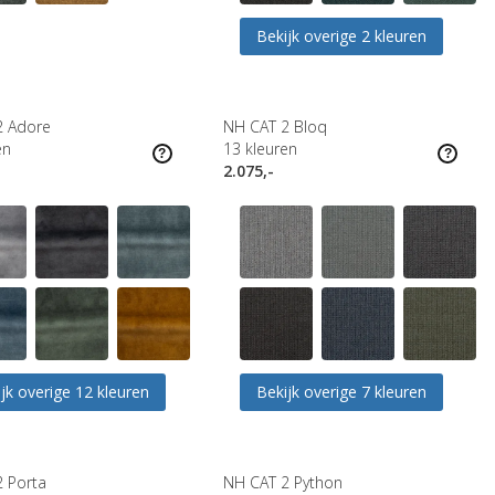
Bekijk overige 2 kleuren
2 Adore
NH CAT 2 Bloq
en
13
kleuren
2.075,-
jk overige 12 kleuren
Bekijk overige 7 kleuren
 Porta
NH CAT 2 Python