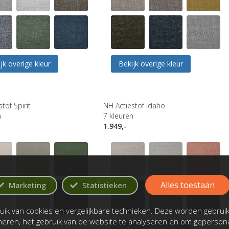
jk overige kleur
Bekijk overige kleur
tof Spirit
NH Actiestof Idaho
n
7
kleuren
1.949,-
Alles toestaan
Marketing
Statistieken
ik van cookies en vergelijkbare technieken. Deze worden gebrui
oneren, het gebruik van de website te analyseren en om gepersona
Bekijk overige kleur