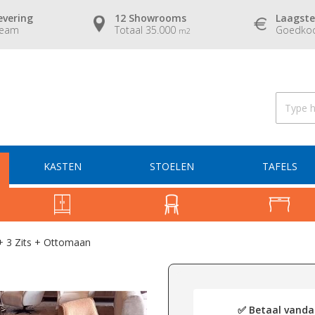
evering
12 Showrooms
Laagste
team
Totaal 35.000
Goedkoo
m2
KASTEN
STOELEN
TAFELS
 3 Zits + Ottomaan
✅ Betaal vandaa