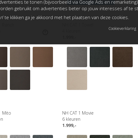
vertenties te tonen (bijvoorbeeld via Google Ads en remarketing)
rden gebruikt om advertenties beter op jouw interesses af te 
an
’ te klikken ga je akkoord met het plaatsen van deze cookies.
1 Ranch
NH CAT 1 Towel
Cookieverklaring
n
4
kleuren
1.999,-
1 Mito
NH CAT 1 Movie
en
6
kleuren
1.999,-