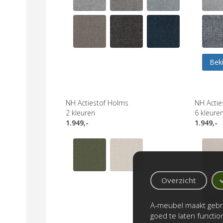
Beki
NH Actiestof Holms
NH Acties
2
kleuren
6
kleure
1.949,-
1.949,-
Overzicht
A-meubel maakt gebru
goed te laten functi