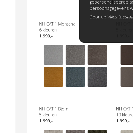
gepersonaliseerde ad
persoonsgegevens wo
Door op ‘
Alles toesta
NH CAT 1 Montana
NH CAT 
6
kleuren
5
kleure
1.999,-
1.999,-
NH CAT 1 Bjorn
NH CAT 
5
kleuren
10
kleur
1.999,-
1.999,-