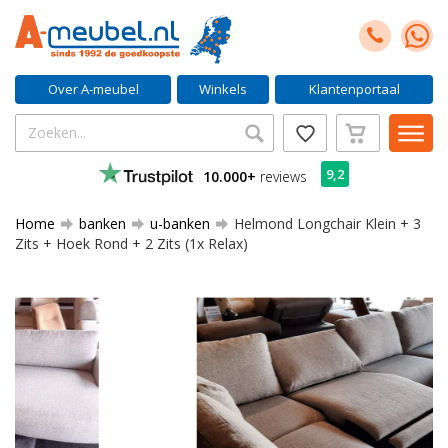
Over A-meubel
Winkels
Klantenportaal
9,2
10.000+
reviews
Home
banken
u-banken
Helmond Longchair Klein + 3
Zits + Hoek Rond + 2 Zits (1x Relax)