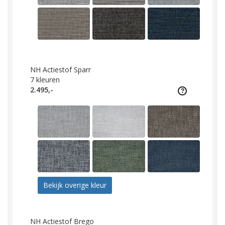
NH Actiestof Sparr
7
kleuren
2.495,-
Bekijk overige kleur
NH Actiestof Brego