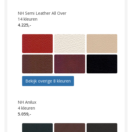
NH Semi Leather All Over
14
kleuren
4.225,-
Bekijk overige 8 kleuren
NH Anilux
4
kleuren
5.059,-