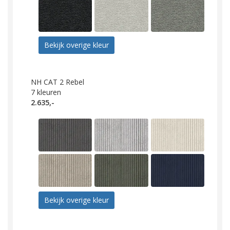
Bekijk overige kleur
NH CAT 2 Rebel
7
kleuren
2.635,-
Bekijk overige kleur