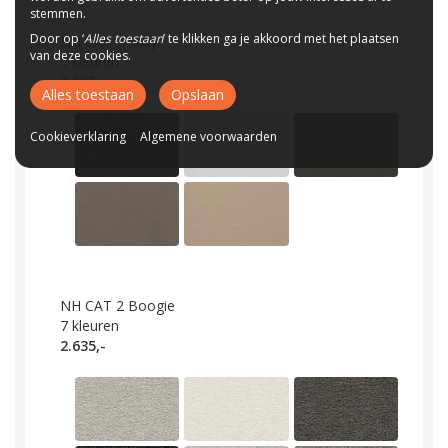
stemmen.
Door op ‘
Alles toestaan
’ te klikken ga je akkoord met het plaatsen
NH CAT 2 Sixty
van deze cookies.
5
kleuren
2.635,-
Alles toestaan
Opslaan
Cookieverklaring
Algemene voorwaarden
NH CAT 2 Boogie
7
kleuren
2.635,-