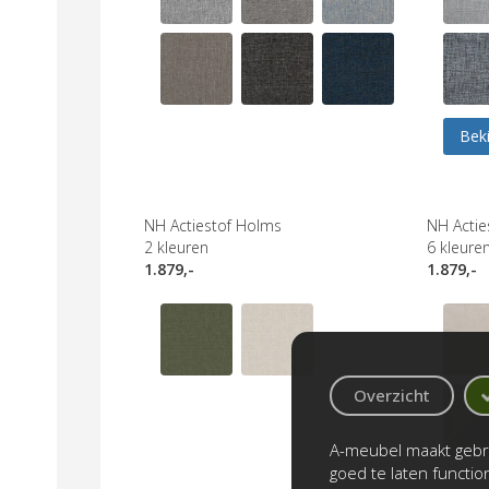
Beki
NH Actiestof Holms
NH Acties
2
kleuren
6
kleure
1.879,-
1.879,-
Overzicht
A-meubel maakt gebru
goed te laten functi