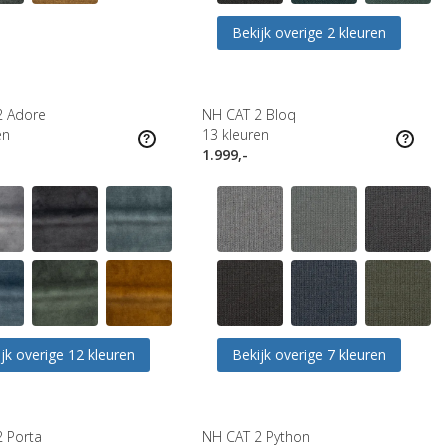
Bekijk overige 2 kleuren
2 Adore
NH CAT 2 Bloq
en
13
kleuren
1.999,-
jk overige 12 kleuren
Bekijk overige 7 kleuren
 Porta
NH CAT 2 Python