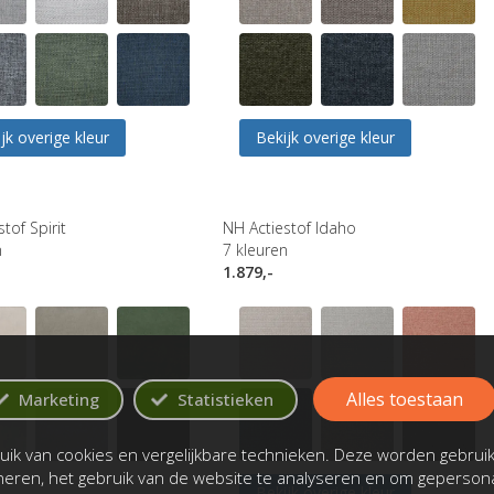
jk overige kleur
Bekijk overige kleur
tof Spirit
NH Actiestof Idaho
n
7
kleuren
1.879,-
Alles toestaan
Marketing
Statistieken
ik van cookies en vergelijkbare technieken. Deze worden gebrui
oneren, het gebruik van de website te analyseren en om gepersona
Bekijk overige kleur