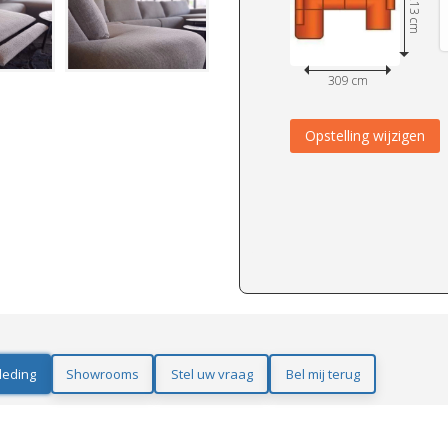
213 cm
309 cm
Opstelling wijzigen
leding
Showrooms
Stel uw vraag
Bel mij terug