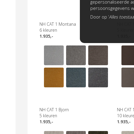
gepersonaliseerde ad
persoonsgegevens wo
Door op ‘
Alles toesta
NH CAT 1 Montana
NH CAT 
6
kleuren
5
kleure
1.935,-
1.935,-
NH CAT 1 Bjorn
NH CAT 
5
kleuren
10
kleur
1.935,-
1.935,-