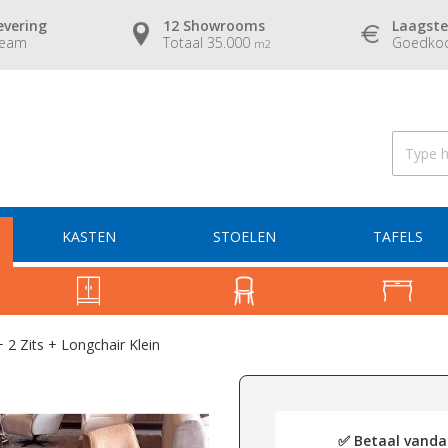
evering
12 Showrooms
Laagste
team
Totaal 35.000
Goedkoo
m2
KASTEN
STOELEN
TAFELS
 Zits + Longchair Klein
✅ Betaal vandaa