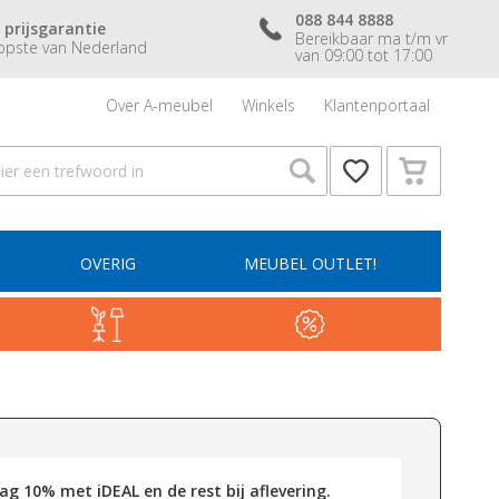
088 844 8888
 prijsgarantie
Bereikbaar ma t/m vr
pste van Nederland
van 09:00 tot 17:00
Over A-meubel
Winkels
Klantenportaal
OVERIG
MEUBEL OUTLET!
g 10% met iDEAL en de rest bij aflevering.