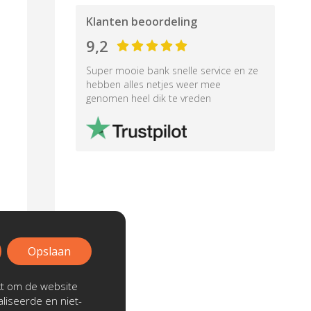
Klanten beoordeling
9,2
Super mooie bank snelle service en ze
hebben alles netjes weer mee
genomen heel dik te vreden
Opslaan
kt om de website
liseerde en niet-