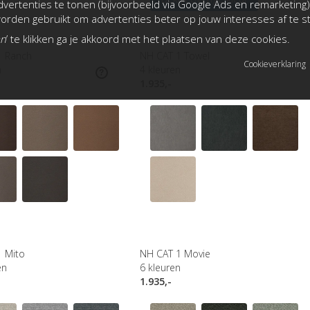
vertenties te tonen (bijvoorbeeld via Google Ads en remarketing)
rden gebruikt om advertenties beter op jouw interesses af te 
an
’ te klikken ga je akkoord met het plaatsen van deze cookies.
1 Ranch
NH CAT 1 Towel
Cookieverklaring
n
4
kleuren
1.935,-
1 Mito
NH CAT 1 Movie
en
6
kleuren
1.935,-