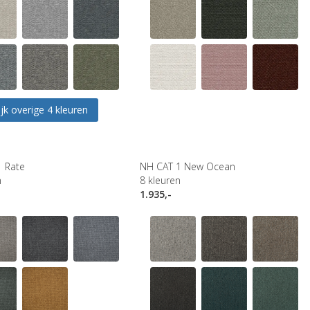
jk overige 4 kleuren
1 Rate
NH CAT 1 New Ocean
n
8
kleuren
1.935,-