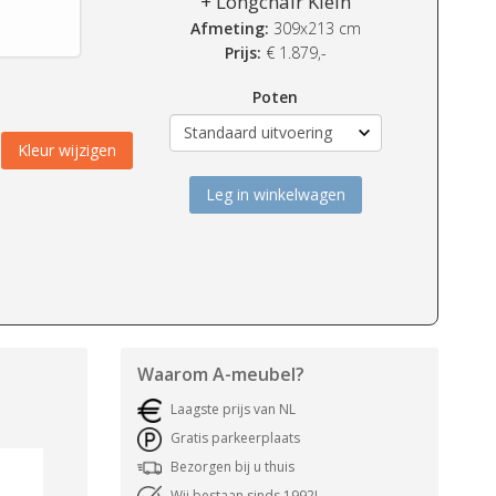
+ Longchair Klein
Afmeting:
309x213 cm
Prijs:
€
1.879,-
Poten
Kleur wijzigen
Leg in winkelwagen
Waarom
A-meubel
?
Laagste prijs van NL
Gratis parkeerplaats
Bezorgen bij u thuis
Wij bestaan sinds 1992!