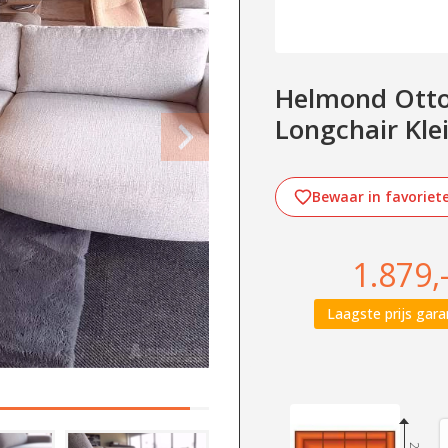
Helmond Otto
Longchair Kle
Bewaar in favoriet
1.879,
Laagste prijs gara