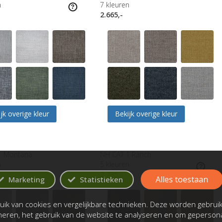
n
7
kleuren
2.665,-
jk overige kleur
Bekijk overige kleur
1 Montana
NH CAT 1 Ranch
n
5
kleuren
2.735,-
Alles toestaan
Marketing
Statistieken
ik van cookies en vergelijkbare technieken. Deze worden gebrui
oneren, het gebruik van de website te analyseren en om gepersona