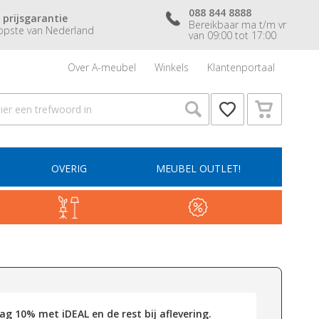
088 844 8888
 prijsgarantie
Bereikbaar ma t/m vr
pste van Nederland
van 09:00 tot 17:00
Over A-meubel
Winkels
Klantenportaal
OVERIG
MEUBEL OUTLET!
g 10% met iDEAL en de rest bij aflevering.