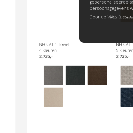
gepersonaliseerde ad
persoonsgegevens wo
Door op ‘
Alles toesta
NH CAT 1 Towel
NH CAT 1
4
kleuren
5
kleure
2.735,-
2.735,-