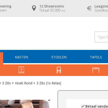
evering
12 Showrooms
Laagste
team
Totaal 35.000
Goedkoo
m2
KASTEN
STOELEN
TAFELS
3 Zits + Hoek Rond + 3 Zits (1x Relax)
✅ Betaal vandaa