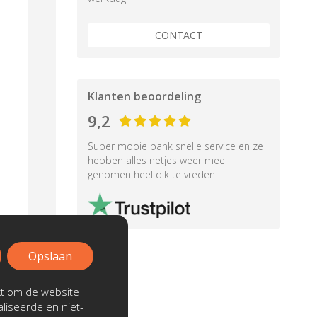
CONTACT
Klanten beoordeling
9,2
Super mooie bank snelle service en ze
hebben alles netjes weer mee
genomen heel dik te vreden
Opslaan
kt om de website
liseerde en niet-