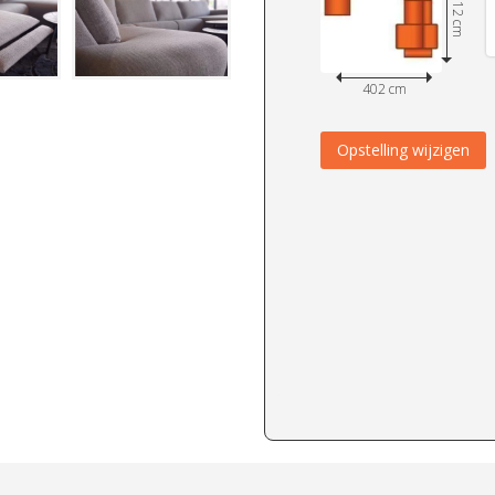
312 cm
402 cm
Opstelling wijzigen