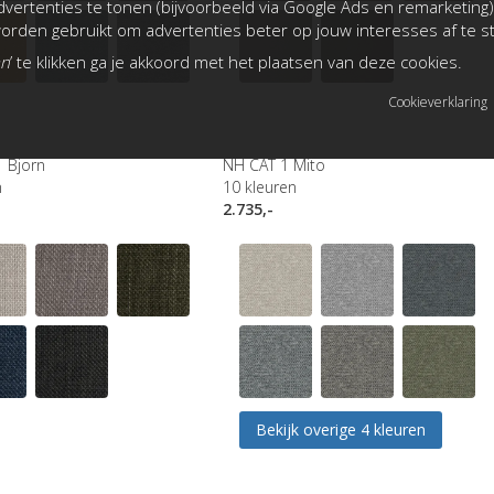
vertenties te tonen (bijvoorbeeld via Google Ads en remarketing)
rden gebruikt om advertenties beter op jouw interesses af te 
an
’ te klikken ga je akkoord met het plaatsen van deze cookies.
Cookieverklaring
 Bjorn
NH CAT 1 Mito
n
10
kleuren
2.735,-
Bekijk overige 4 kleuren