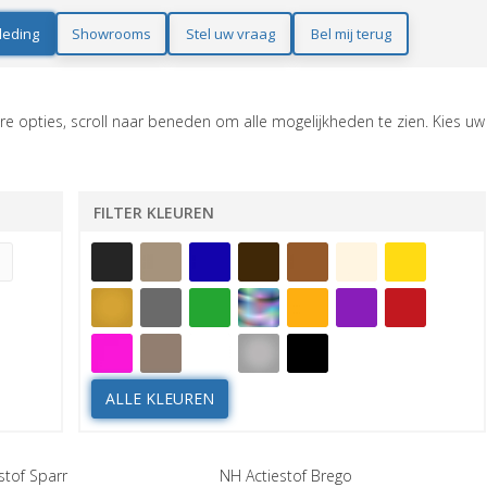
leding
Showrooms
Stel uw vraag
Bel mij terug
e opties, scroll naar beneden om alle mogelijkheden te zien. Kies uw
FILTER KLEUREN
ALLE KLEUREN
stof Sparr
NH Actiestof Brego