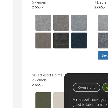
6
kleuren
7
kleure
2.665,-
2.665,-
Beki
NH Actiestof Holms
NH CAT 
2
kleuren
6
kleure
2.665,-
2.735,-
Overzicht
A-meubel maakt gebru
goed te laten functi