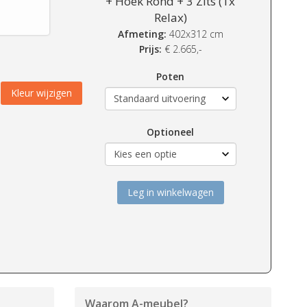
+ Hoek Rond + 3 Zits (1x
Relax)
Afmeting:
402x312 cm
Prijs:
€
2.665,-
Poten
Kleur wijzigen
Optioneel
Leg in winkelwagen
Waarom
A-meubel
?