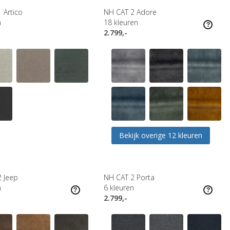
 Artico
NH CAT 2 Adore
n
18
kleuren
2.799,-
Bekijk overige 12 kleuren
 Jeep
NH CAT 2 Porta
n
6
kleuren
2.799,-