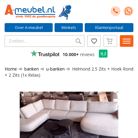
Over A-meubel
Winkels
Klantenportaal
9,2
10.000+
reviews
Home
banken
u-banken
Helmond 2.5 Zits + Hoek Rond
+ 2 Zits (1x Relax)