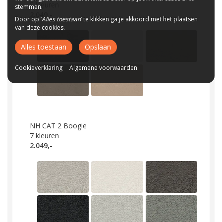
5
kleuren
stemmen.
2.049,-
Door op ‘
Alles toestaan
’ te klikken ga je akkoord met het plaatsen
van deze cookies.
Alles toestaan
Opslaan
Cookieverklaring
Algemene voorwaarden
NH CAT 2 Boogie
7
kleuren
2.049,-