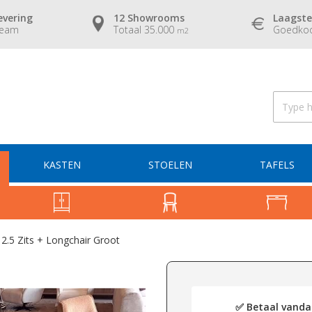
evering
12 Showrooms
Laagste
team
Totaal 35.000
Goedkoo
m2
KASTEN
STOELEN
TAFELS
2.5 Zits + Longchair Groot
✅ Betaal vandaa