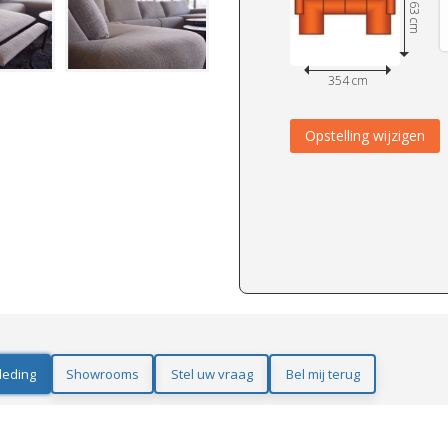
163 cm
354 cm
Opstelling wijzigen
leding
Showrooms
Stel uw vraag
Bel mij terug