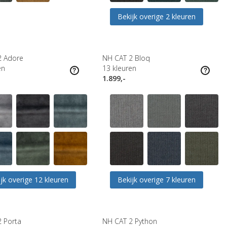
Bekijk overige 2 kleuren
2 Adore
NH CAT 2 Bloq
en
13
kleuren
1.899,-
jk overige 12 kleuren
Bekijk overige 7 kleuren
 Porta
NH CAT 2 Python