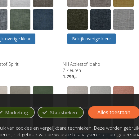
jk overige kleur
Bekijk overige kleur
tof Spirit
NH Actiestof Idaho
n
7
kleuren
1.799,-
Alles toestaan
Marketing
Statistieken
ik van cookies en vergelijkbare technieken. Deze worden gebrui
oneren, het gebruik van de website te analyseren en om gepersona
Bekijk overige kleur