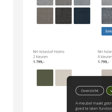
Beki
NH Actiestof Holms
NH Acties
2
kleuren
6
kleure
1.799,-
1.799,-
Overzicht
A-meubel maakt gebru
goed te laten functi