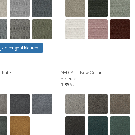
jk overige 4 kleuren
1 Rate
NH CAT 1 New Ocean
n
8
kleuren
1.855,-