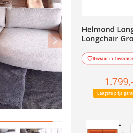
Helmond Longc
Longchair Gr
Bewaar in favoriet
1.799,
Laagste prijs gara