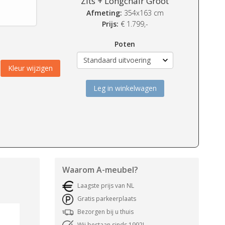
Zits + Longchair Groot
Afmeting:
354x163 cm
Prijs:
€
1.799,-
Poten
Kleur wijzigen
Leg in winkelwagen
Waarom
A-meubel
?
Laagste prijs van NL
Gratis parkeerplaats
Bezorgen bij u thuis
Wij bestaan sinds 1992!