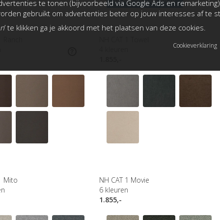
vertenties te tonen (bijvoorbeeld via Google Ads en remarketing)
rden gebruikt om advertenties beter op jouw interesses af te 
an
’ te klikken ga je akkoord met het plaatsen van deze cookies.
1 Ranch
NH CAT 1 Towel
Cookieverklaring
n
4
kleuren
1.855,-
1 Mito
NH CAT 1 Movie
en
6
kleuren
1.855,-