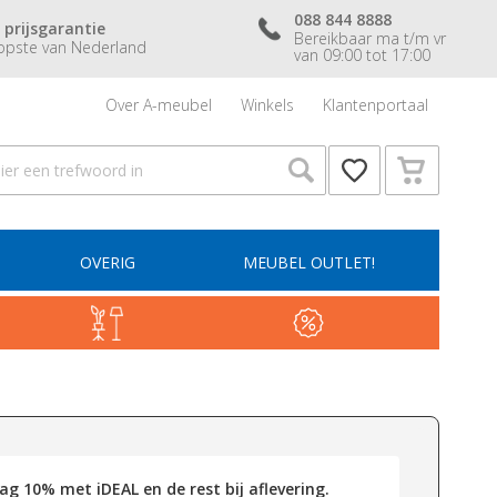
088 844 8888
 prijsgarantie
Bereikbaar ma t/m vr
pste van Nederland
van 09:00 tot 17:00
Over A-meubel
Winkels
Klantenportaal
OVERIG
MEUBEL OUTLET!
g 10% met iDEAL en de rest bij aflevering.