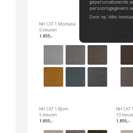
gepersonaliseerde ad
persoonsgegevens wo
Door op ‘
Alles toesta
NH CAT 1 Montana
NH CAT 
6
kleuren
5
kleure
1.855,-
1.855,-
NH CAT 1 Bjorn
NH CAT 
5
kleuren
10
kleur
1.855,-
1.855,-