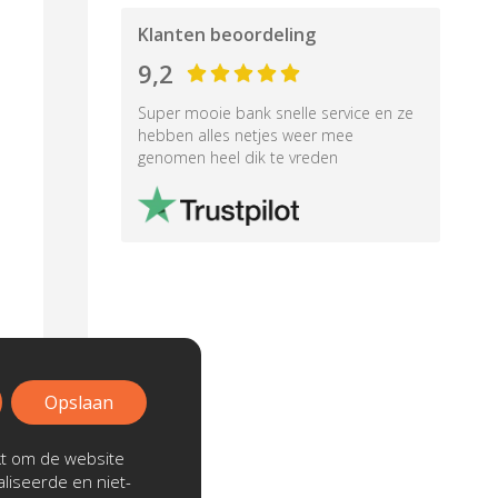
Klanten beoordeling
9,2
Super mooie bank snelle service en ze
hebben alles netjes weer mee
genomen heel dik te vreden
Opslaan
kt om de website
liseerde en niet-