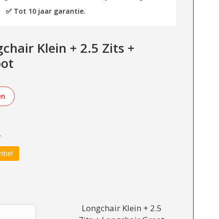
✅ Tot 10 jaar garantie.
hair Klein + 2.5 Zits +
oot
en
-
ntie!
Longchair Klein + 2.5