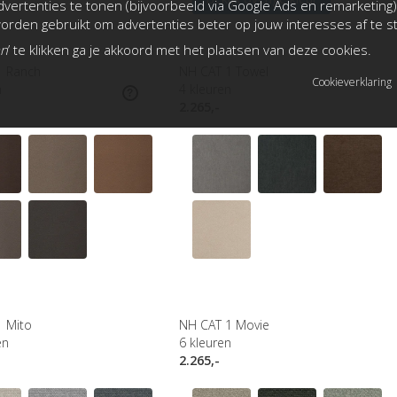
vertenties te tonen (bijvoorbeeld via Google Ads en remarketing)
rden gebruikt om advertenties beter op jouw interesses af te 
an
’ te klikken ga je akkoord met het plaatsen van deze cookies.
1 Ranch
NH CAT 1 Towel
Cookieverklaring
n
4
kleuren
2.265,-
1 Mito
NH CAT 1 Movie
en
6
kleuren
2.265,-