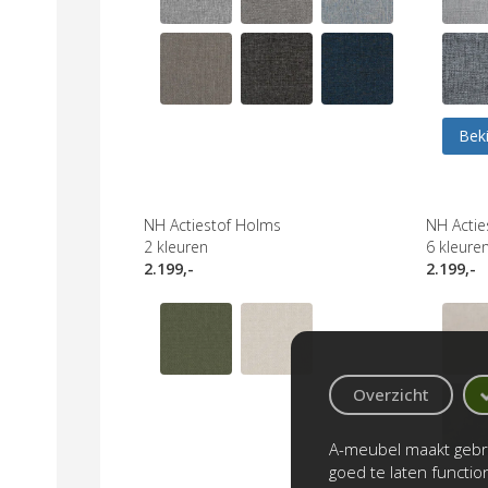
Beki
NH Actiestof Holms
NH Acties
2
kleuren
6
kleure
2.199,-
2.199,-
Overzicht
A-meubel maakt gebru
goed te laten functi