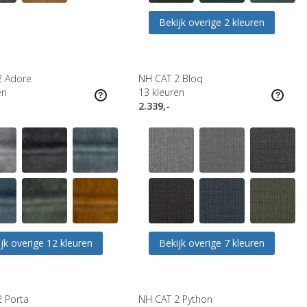
Bekijk overige 2 kleuren
2 Adore
NH CAT 2 Bloq
en
13
kleuren
2.339,-
jk overige 12 kleuren
Bekijk overige 7 kleuren
 Porta
NH CAT 2 Python