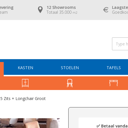
evering
12 Showrooms
Laagste
team
Totaal 35.000
Goedkoo
m2
KASTEN
STOELEN
TAFELS
5 Zits + Longchair Groot
✅ Betaal vandaa