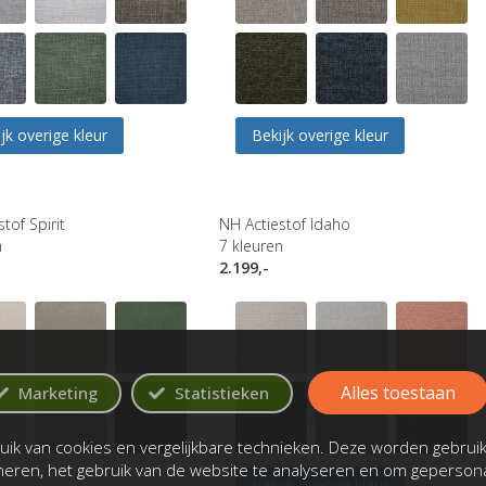
jk overige kleur
Bekijk overige kleur
tof Spirit
NH Actiestof Idaho
n
7
kleuren
2.199,-
Alles toestaan
Marketing
Statistieken
ik van cookies en vergelijkbare technieken. Deze worden gebrui
oneren, het gebruik van de website te analyseren en om gepersona
Bekijk overige kleur