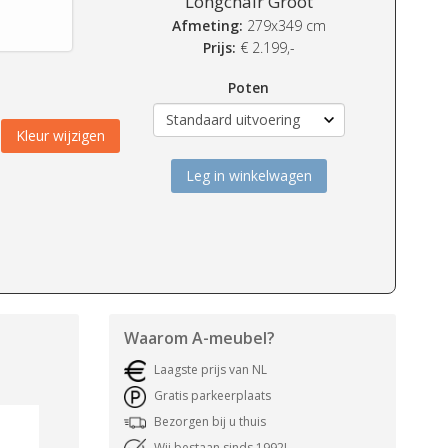
Longchair Groot
Afmeting:
279x349 cm
Prijs:
€
2.199,-
Poten
Kleur wijzigen
Leg in winkelwagen
Waarom
A-meubel
?
Laagste prijs van NL
Gratis parkeerplaats
Bezorgen bij u thuis
Wij bestaan sinds 1992!