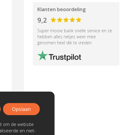
Klanten beoordeling
9,2
Super mooie bank snelle service en ze
hebben alles netjes weer mee
genomen heel dik te vreden
Opslaan
kt om de website
liseerde en niet-