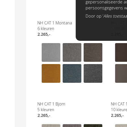
gepersonaliseerde ad
persoonsgegevens wo
Door op ‘
Alles toesta
NH CAT 1 Montana
NH CAT 
6
kleuren
5
kleure
2.265,-
2.265,-
NH CAT 1 Bjorn
NH CAT 
5
kleuren
10
kleur
2.265,-
2.265,-