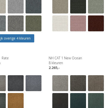
jk overige 4 kleuren
1 Rate
NH CAT 1 New Ocean
n
8
kleuren
2.265,-