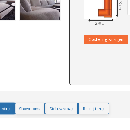
349 cm
279 cm
Opstelling wijzigen
leding
Showrooms
Stel uw vraag
Bel mij terug