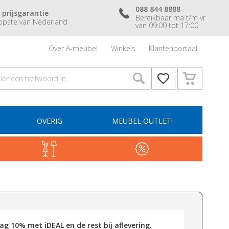
088 844 8888
 prijsgarantie
Bereikbaar ma t/m vr
pste van Nederland
van 09:00 tot 17:00
Over A-meubel
Winkels
Klantenportaal
OVERIG
MEUBEL OUTLET!
g 10% met iDEAL en de rest bij aflevering.