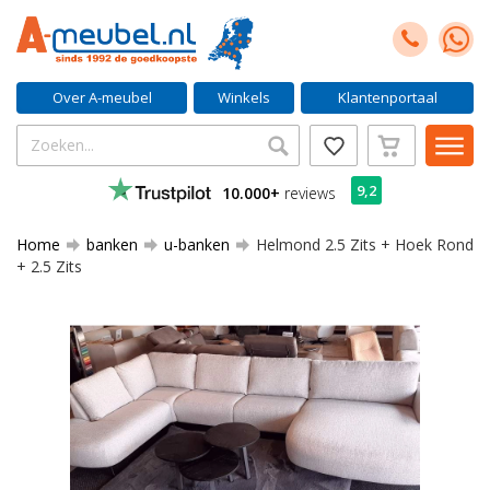
Over A-meubel
Winkels
Klantenportaal
9,2
10.000+
reviews
Home
banken
u-banken
Helmond 2.5 Zits + Hoek Rond
+ 2.5 Zits