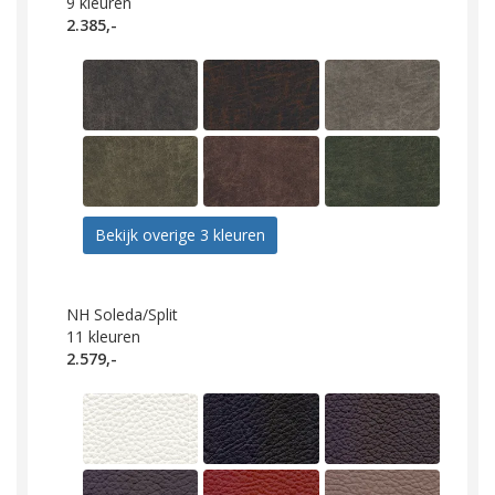
9
kleuren
2.385,-
Bekijk overige 3 kleuren
NH Soleda/Split
11
kleuren
2.579,-