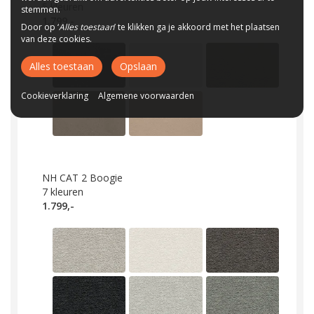
5
kleuren
stemmen.
1.799,-
Door op ‘
Alles toestaan
’ te klikken ga je akkoord met het plaatsen
van deze cookies.
Alles toestaan
Opslaan
Cookieverklaring
Algemene voorwaarden
NH CAT 2 Boogie
7
kleuren
1.799,-