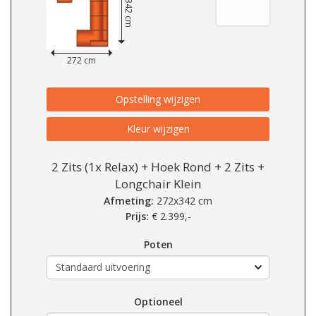
342 cm
272 cm
Opstelling wijzigen
Kleur wijzigen
2 Zits (1x Relax) + Hoek Rond + 2 Zits +
Longchair Klein
Afmeting:
272x342 cm
Prijs:
€
2.399,-
Poten
Optioneel