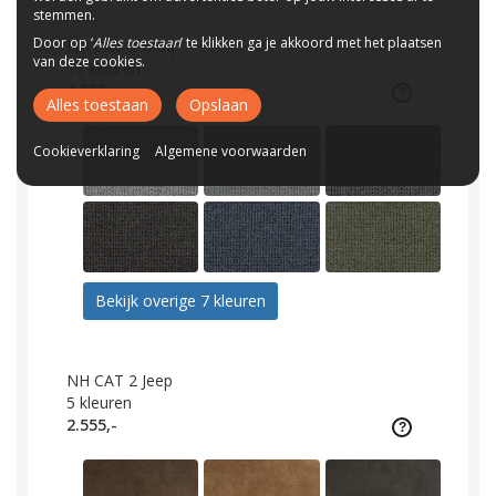
stemmen.
Door op ‘
Alles toestaan
’ te klikken ga je akkoord met het plaatsen
NH CAT 2 Bloq
van deze cookies.
13
kleuren
2.555,-
Alles toestaan
Opslaan
Cookieverklaring
Algemene voorwaarden
Bekijk overige 7 kleuren
NH CAT 2 Jeep
5
kleuren
2.555,-