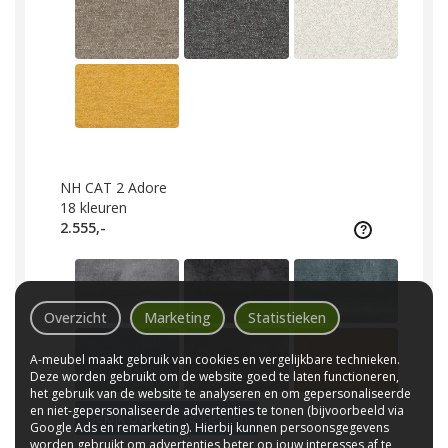
NH CAT 2 Adore
18
kleuren
2.555,-
Overzicht
Marketing
Statistieken
A-meubel maakt gebruik van cookies en vergelijkbare technieken.
Deze worden gebruikt om de website goed te laten functioneren,
het gebruik van de website te analyseren en om gepersonaliseerde
en niet-gepersonaliseerde advertenties te tonen (bijvoorbeeld via
Bekijk overige 12 kleuren
Google Ads en remarketing). Hierbij kunnen persoonsgegevens
worden gebruikt om advertenties beter op jouw interesses af te