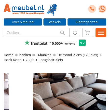
Over A-meubel
Winkels
Klantenportaal
9,2
10.000+
reviews
Home
banken
u-banken
Helmond 2 Zits (1x Relax) +
Hoek Rond + 2 Zits + Longchair Klein