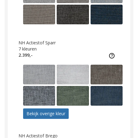
NH Actiestof Sparr
7
kleuren
2.399,-
Bekijk overige kleur
NH Actiestof Brego