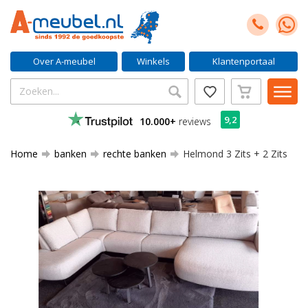
Over A-meubel
Winkels
Klantenportaal
9,2
10.000+
reviews
Home
banken
rechte banken
Helmond 3 Zits + 2 Zits