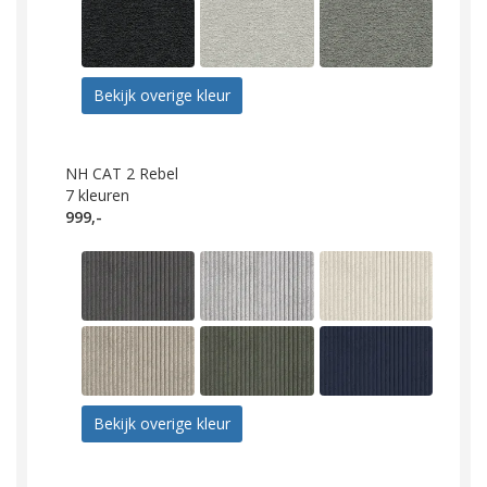
Bekijk overige kleur
NH CAT 2 Rebel
7
kleuren
999,-
Bekijk overige kleur