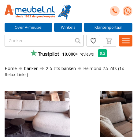
Over A-meubel
Winkels
Klantenportaal
9,2
10.000+
reviews
Home
banken
2-5 zits banken
Helmond 2.5 Zits (1x
Relax Links)