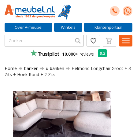
Over A-meubel
Winkels
Klantenportaal
9,2
10.000+
reviews
Home
banken
u-banken
Helmond Longchair Groot + 3
Zits + Hoek Rond + 2 Zits