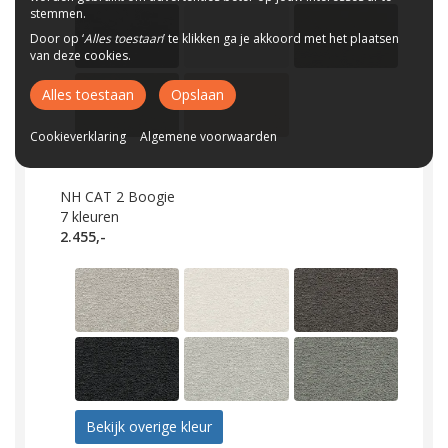
stemmen.
Door op ‘
Alles toestaan
’ te klikken ga je akkoord met het plaatsen
van deze cookies.
Alles toestaan
Opslaan
Cookieverklaring
Algemene voorwaarden
NH CAT 2 Boogie
7
kleuren
2.455,-
Bekijk overige kleur