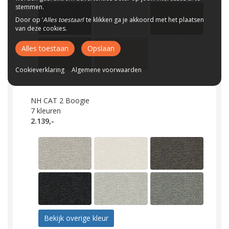
stemmen.
Door op ‘
Alles toestaan
’ te klikken ga je akkoord met het plaatsen
van deze cookies.
Alles toestaan
Opslaan
Cookieverklaring
Algemene voorwaarden
NH CAT 2 Boogie
7
kleuren
2.139,-
Bekijk overige kleur