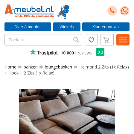
Over A-meubel
Winkels
Klantenportaal
9,2
10.000+
reviews
Home
banken
loungebanken
Helmond 2 Zits (1x Relax)
+ Hoek + 2 Zits (1x Relax)