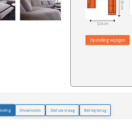
239 cm
324 cm
Opstelling wijzigen
leding
Showrooms
Stel uw vraag
Bel mij terug