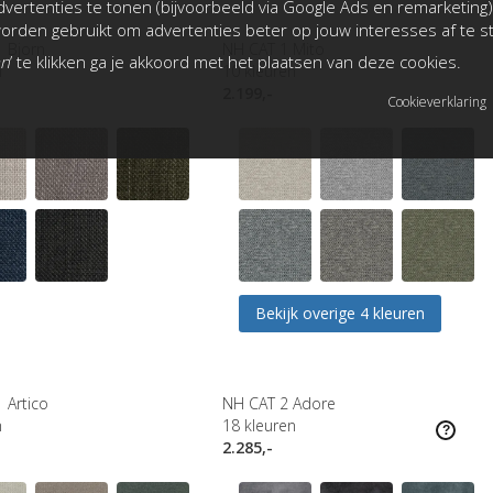
vertenties te tonen (bijvoorbeeld via Google Ads en remarketing)
rden gebruikt om advertenties beter op jouw interesses af te 
 Bjorn
NH CAT 1 Mito
an
’ te klikken ga je akkoord met het plaatsen van deze cookies.
n
10
kleuren
2.199,-
Cookieverklaring
Bekijk overige 4 kleuren
 Artico
NH CAT 2 Adore
n
18
kleuren
2.285,-