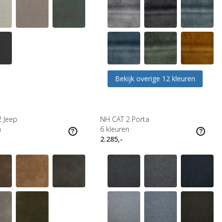
Bekijk overige 12 kleuren
 Jeep
NH CAT 2 Porta
n
6
kleuren
2.285,-