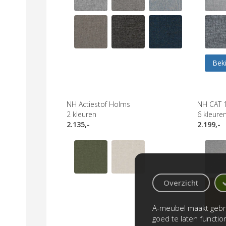
Beki
NH Actiestof Holms
NH CAT 
2
kleuren
6
kleure
2.135,-
2.199,-
Overzicht
A-meubel maakt gebru
goed te laten functi