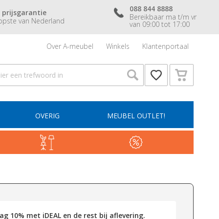
088 844 8888
 prijsgarantie
Bereikbaar ma t/m vr
pste van Nederland
van 09:00 tot 17:00
Over A-meubel
Winkels
Klantenportaal
OVERIG
MEUBEL OUTLET!
g 10% met iDEAL en de rest bij aflevering.