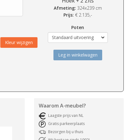
Hoek + 2 Zits
Afmeting:
324x239 cm
Prijs:
€
2.135,-
Poten
Kleur wijzigen
Leg in winkelwagen
Waarom
A-meubel
?
Laagste prijs van NL
Gratis parkeerplaats
Bezorgen bij u thuis
Wij bestaan sinds 1992!