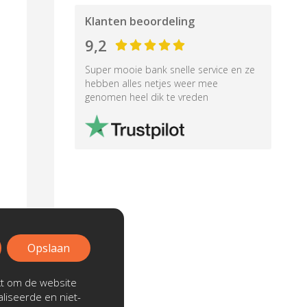
Klanten beoordeling
9,2
Super mooie bank snelle service en ze
hebben alles netjes weer mee
genomen heel dik te vreden
Opslaan
kt om de website
liseerde en niet-