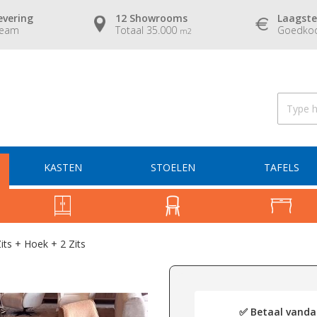
evering
12 Showrooms
Laagste
team
Totaal 35.000
Goedkoo
m2
KASTEN
STOELEN
TAFELS
ts + Hoek + 2 Zits
✅ Betaal vandaa