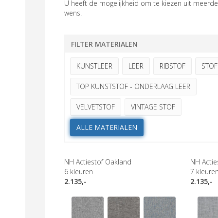
U heeft de mogelijkheid om te kiezen uit meerder
wens.
FILTER MATERIALEN
KUNSTLEER
LEER
RIBSTOF
STOF
TOP KUNSTSTOF - ONDERLAAG LEER
VELVETSTOF
VINTAGE STOF
ALLE MATERIALEN
NH Actiestof Oakland
NH Actie
6
kleuren
7
kleure
2.135,-
2.135,-