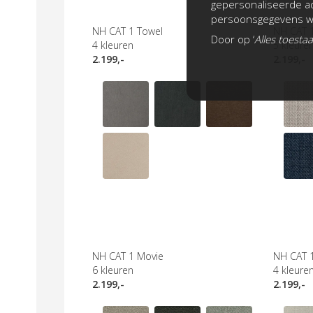
gepersonaliseerde ad
persoonsgegevens wo
NH CAT 1 Towel
NH CAT 1
Door op ‘
Alles toesta
4
kleuren
5
kleure
2.199,-
2.199,-
NH CAT 1 Movie
NH CAT 1
6
kleuren
4
kleure
2.199,-
2.199,-