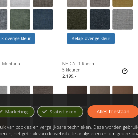
jk overige kleur
Bekijk overige kleur
1 Montana
NH CAT 1 Ranch
n
5
kleuren
2.199,-
Alles toestaan
Marketing
Statistieken
ik van cookies en vergelijkbare technieken. Deze worden gebrui
oneren, het gebruik van de website te analyseren en om gepersona