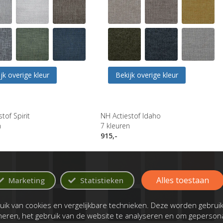
jk overige kleur
Bekijk overige kleur
tof Spirit
NH Actiestof Idaho
n
7
kleuren
915,-
Alles toestaan
Marketing
Statistieken
ik van cookies en vergelijkbare technieken. Deze worden gebrui
oneren, het gebruik van de website te analyseren en om gepersona