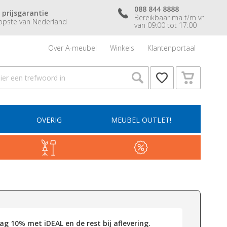
088 844 8888
 prijsgarantie
Bereikbaar ma t/m vr
pste van Nederland
van 09:00 tot 17:00
Over A-meubel
Winkels
Klantenportaal
OVERIG
MEUBEL OUTLET!
g 10% met iDEAL en de rest bij aflevering.