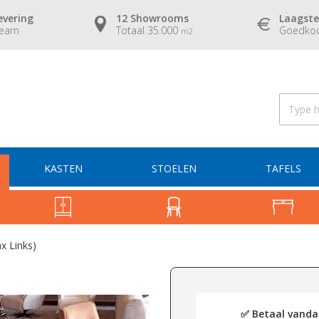
evering
12 Showrooms
Laagste
team
Totaal 35.000
Goedkoo
m2
KASTEN
STOELEN
TAFELS
x Links)
✅ Betaal vandaa