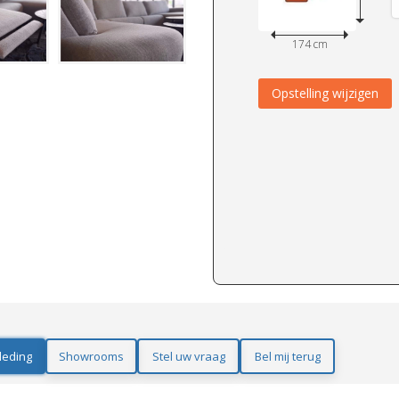
174 cm
Opstelling wijzigen
leding
Showrooms
Stel uw vraag
Bel mij terug