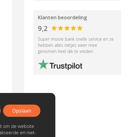
Klanten beoordeling
9,2
Super mooie bank snelle service en ze
hebben alles netjes weer mee
genomen heel dik te vreden
Opslaan
kt om de website
liseerde en niet-