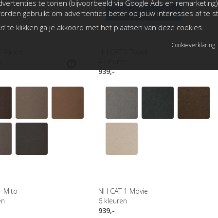
vertenties te tonen (bijvoorbeeld via Google Ads en remarketing)
Bekijk overige kleur
rden gebruikt om advertenties beter op jouw interesses af te 
an
’ te klikken ga je akkoord met het plaatsen van deze cookies.
Cookieverklaring
1 Ranch
NH CAT 1 Towel
n
4
kleuren
939,-
1 Mito
NH CAT 1 Movie
en
6
kleuren
939,-