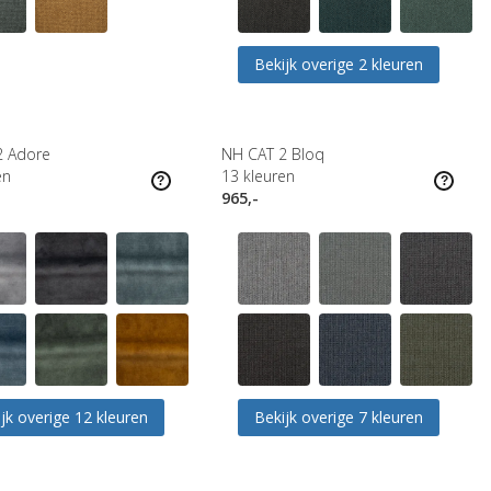
Bekijk overige 2 kleuren
2 Adore
NH CAT 2 Bloq
en
13
kleuren
965,-
jk overige 12 kleuren
Bekijk overige 7 kleuren