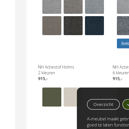
Beki
NH Actiestof Holms
NH Acties
2
kleuren
6
kleure
915,-
915,-
Overzicht
A-meubel maakt gebru
goed te laten functi