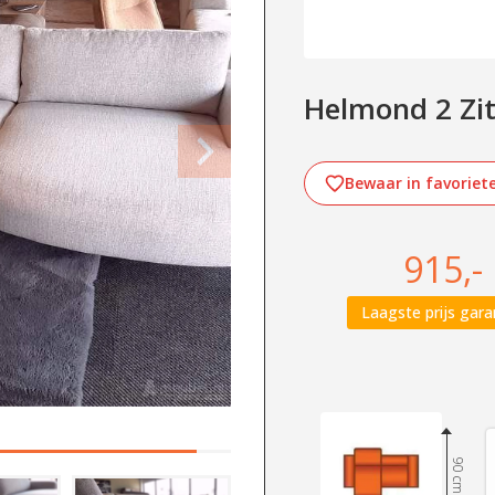
Helmond 2 Zits
Bewaar in favoriet
915,-
Laagste prijs gara
90 cm