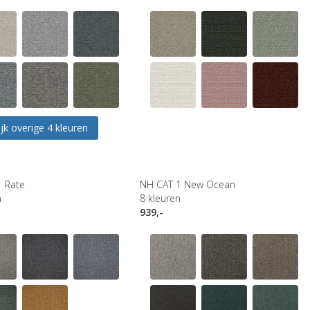
jk overige 4 kleuren
1 Rate
NH CAT 1 New Ocean
n
8
kleuren
939,-