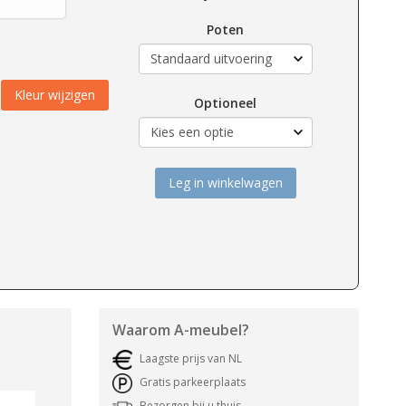
Poten
Kleur wijzigen
Optioneel
Leg in winkelwagen
Waarom
A-meubel
?
Laagste prijs van NL
Gratis parkeerplaats
Bezorgen bij u thuis