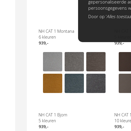
gepersonaliseerde ad
persoonsgegevens wo
Door op ‘
Alles toesta
NH CAT 1 Montana
NH CAT 
6
kleuren
5
kleure
939,-
939,-
NH CAT 1 Bjorn
NH CAT 
5
kleuren
10
kleur
939,-
939,-