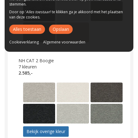
stemmen.
Door op ‘
Alles toestaan
’ te klikken ga je akkoord met het plaatsen
van deze cookies.
Alles toestaan
Opslaan
Cookieverklaring
Algemene voorwaarden
NH CAT 2 Boogie
7
kleuren
2.585,-
Bekijk overige kleur