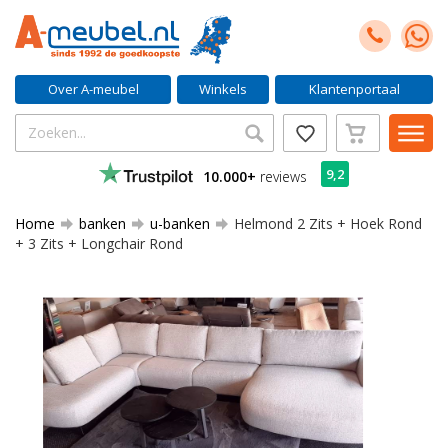
Over A-meubel
Winkels
Klantenportaal
9,2
10.000+
reviews
Home
banken
u-banken
Helmond 2 Zits + Hoek Rond
+ 3 Zits + Longchair Rond