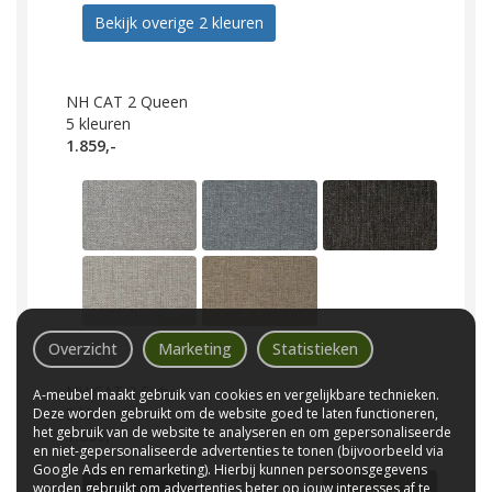
Bekijk overige 2 kleuren
NH CAT 2 Queen
5
kleuren
1.859,-
Overzicht
Marketing
Statistieken
NH CAT 2 Sixty
A-meubel maakt gebruik van cookies en vergelijkbare technieken.
5
kleuren
Deze worden gebruikt om de website goed te laten functioneren,
het gebruik van de website te analyseren en om gepersonaliseerde
1.859,-
en niet-gepersonaliseerde advertenties te tonen (bijvoorbeeld via
Google Ads en remarketing). Hierbij kunnen persoonsgegevens
worden gebruikt om advertenties beter op jouw interesses af te