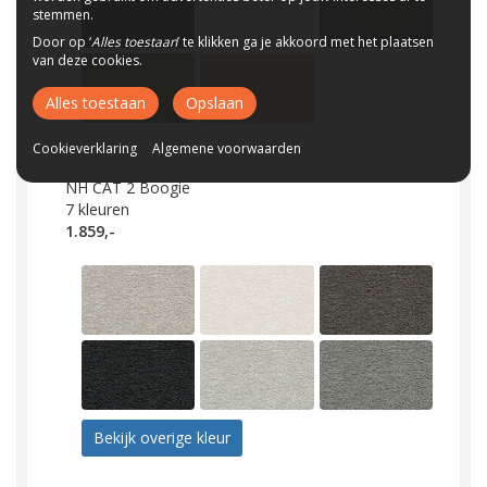
stemmen.
Door op ‘
Alles toestaan
’ te klikken ga je akkoord met het plaatsen
van deze cookies.
Alles toestaan
Opslaan
Cookieverklaring
Algemene voorwaarden
NH CAT 2 Boogie
7
kleuren
1.859,-
Bekijk overige kleur