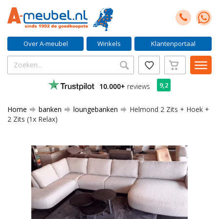
Over A-meubel
Winkels
Klantenportaal
9,2
10.000+
reviews
Home
banken
loungebanken
Helmond 2 Zits + Hoek +
2 Zits (1x Relax)