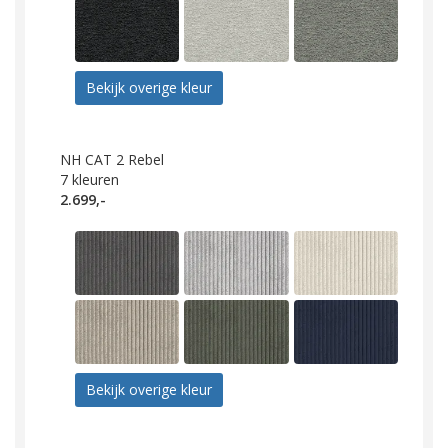
Bekijk overige kleur
NH CAT 2 Rebel
7
kleuren
2.699,-
Bekijk overige kleur