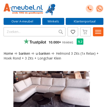
Over A-meubel
Winkels
Klantenportaal
9,2
10.000+
reviews
Home
banken
u-banken
Helmond 3 Zits (1x Relax) +
Hoek Rond + 3 Zits + Longchair Klein