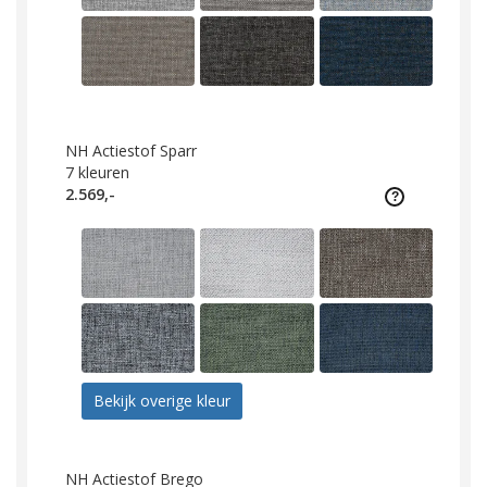
NH Actiestof Sparr
7
kleuren
2.569,-
Bekijk overige kleur
NH Actiestof Brego