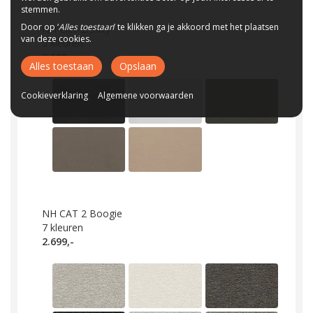
stemmen.
Door op ‘
Alles toestaan
’ te klikken ga je akkoord met het plaatsen
NH CAT 2 Sixty
van deze cookies.
5
kleuren
2.699,-
Alles toestaan
Opslaan
Cookieverklaring
Algemene voorwaarden
NH CAT 2 Boogie
7
kleuren
2.699,-