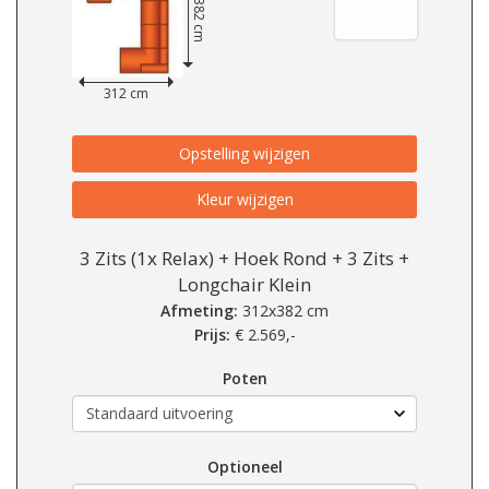
382 cm
312 cm
Opstelling wijzigen
Kleur wijzigen
3 Zits (1x Relax) + Hoek Rond + 3 Zits +
Longchair Klein
Afmeting:
312x382 cm
Prijs:
€
2.569,-
Poten
Optioneel