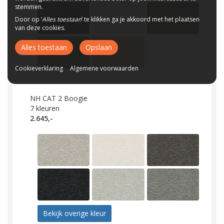
stemmen.
Door op ‘
Alles toestaan
’ te klikken ga je akkoord met het plaatsen
van deze cookies.
Alles toestaan
Opslaan
Cookieverklaring
Algemene voorwaarden
NH CAT 2 Boogie
7
kleuren
2.645,-
Bekijk overige kleur