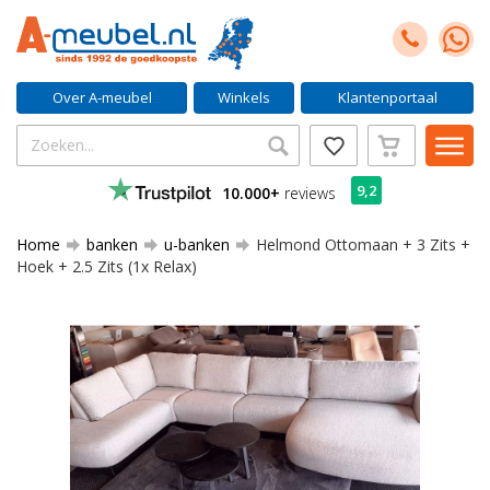
Over A-meubel
Winkels
Klantenportaal
9,2
10.000+
reviews
Home
banken
u-banken
Helmond Ottomaan + 3 Zits +
Hoek + 2.5 Zits (1x Relax)