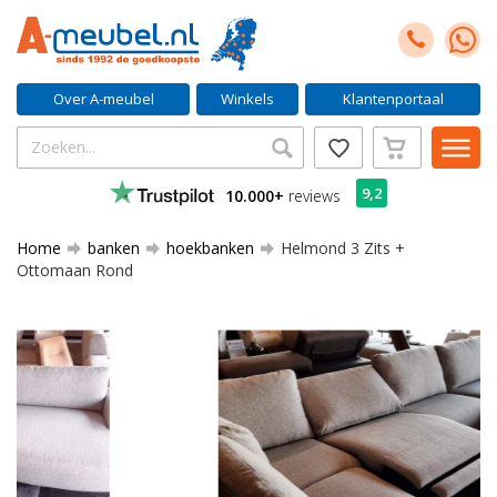
Over A-meubel
Winkels
Klantenportaal
9,2
10.000+
reviews
Home
banken
hoekbanken
Helmond 3 Zits +
Ottomaan Rond