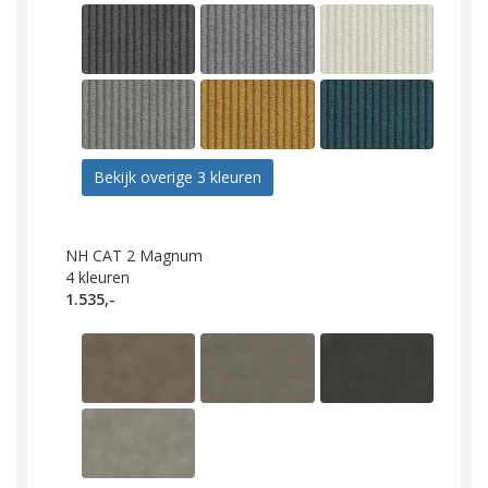
Bekijk overige 3 kleuren
NH CAT 2 Magnum
4
kleuren
1.535,-