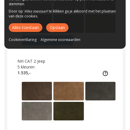
stemmen.
Door op ‘
Alles toestaan
’ te klikken ga je akkoord met het plaatsen
van deze cookies.
Alles toestaan
Opslaan
Cookieverklaring
Algemene voorwaarden
Bekijk overige 7 kleuren
NH CAT 2 Jeep
5
kleuren
1.535,-