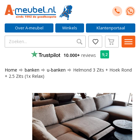
Over A-meubel
Winkels
Klantenportaal
9,2
10.000+
reviews
Home
banken
u-banken
Helmond 3 Zits + Hoek Rond
+ 2.5 Zits (1x Relax)