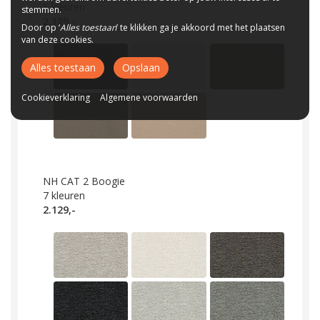
5
kleuren
stemmen.
2.129,-
Door op ‘
Alles toestaan
’ te klikken ga je akkoord met het plaatsen
van deze cookies.
Alles toestaan
Opslaan
Cookieverklaring
Algemene voorwaarden
NH CAT 2 Boogie
7
kleuren
2.129,-