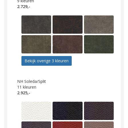
9
kleuren
2.729,-
Bekijk overige 3 kleuren
NH Soleda/Split
11
kleuren
2.925,-