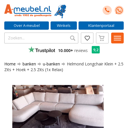
Over A-meubel
Winkels
Klantenportaal
9,2
10.000+
reviews
Home
banken
u-banken
Helmond Longchair Klein + 2.5
Zits + Hoek + 2.5 Zits (1x Relax)