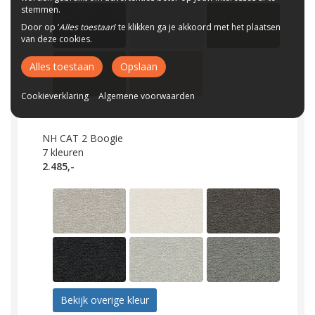
stemmen.
Door op ‘
Alles toestaan
’ te klikken ga je akkoord met het plaatsen
van deze cookies.
Alles toestaan
Opslaan
Cookieverklaring
Algemene voorwaarden
NH CAT 2 Boogie
7
kleuren
2.485,-
Bekijk overige kleur