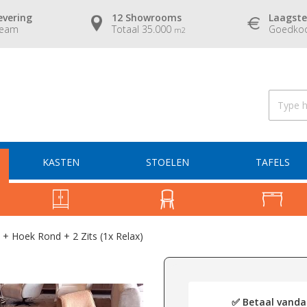
evering
12 Showrooms
Laagste
team
Totaal 35.000
Goedkoo
m2
KASTEN
STOELEN
TAFELS
 + Hoek Rond + 2 Zits (1x Relax)
✅ Betaal vandaa