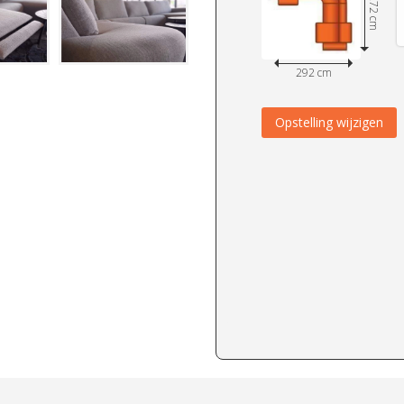
272 cm
292 cm
Opstelling wijzigen