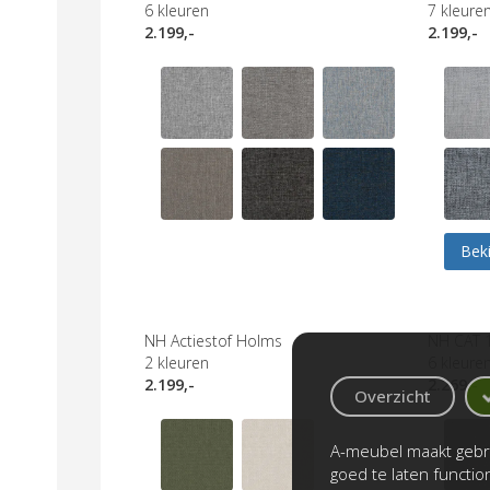
6
kleuren
7
kleure
2.199,-
2.199,-
Beki
NH Actiestof Holms
NH CAT 
2
kleuren
6
kleure
2.199,-
2.269,-
Overzicht
A-meubel maakt gebru
goed te laten functi