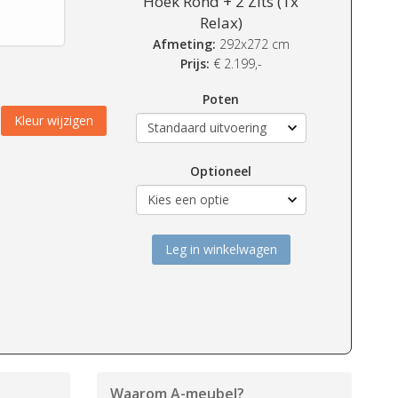
Hoek Rond + 2 Zits (1x
Relax)
Afmeting:
292x272 cm
Prijs:
€
2.199,-
Poten
Kleur wijzigen
Optioneel
Leg in winkelwagen
Waarom
A-meubel
?