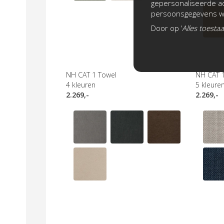
gepersonaliseerde ad
persoonsgegevens wo
Door op ‘
Alles toesta
NH CAT 1 Towel
NH CAT 1
4
kleuren
5
kleure
2.269,-
2.269,-