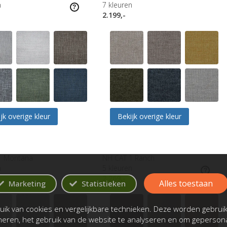
n
7
kleuren
2.199,-
jk overige kleur
Bekijk overige kleur
1 Montana
NH CAT 1 Ranch
n
5
kleuren
2.269,-
Alles toestaan
Marketing
Statistieken
ik van cookies en vergelijkbare technieken. Deze worden gebrui
oneren, het gebruik van de website te analyseren en om gepersona