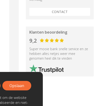
CONTACT
Klanten beoordeling
9,2
Super mooie bank snelle service en ze
hebben alles netjes weer mee
genomen heel dik te vreden
Opslaan
kt om de website
liseerde en niet-