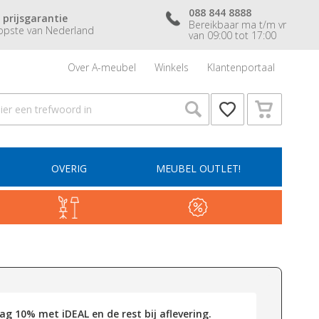
088 844 8888
 prijsgarantie
Bereikbaar ma t/m vr
pste van Nederland
van 09:00 tot 17:00
Over A-meubel
Winkels
Klantenportaal
OVERIG
MEUBEL OUTLET!
g 10% met iDEAL en de rest bij aflevering.