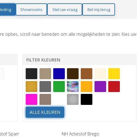
leding
Showrooms
Stel uw vraag
Bel mij terug
e opties, scroll naar beneden om alle mogelijkheden te zien. Kies uw
FILTER KLEUREN
ALLE KLEUREN
stof Sparr
NH Actiestof Brego