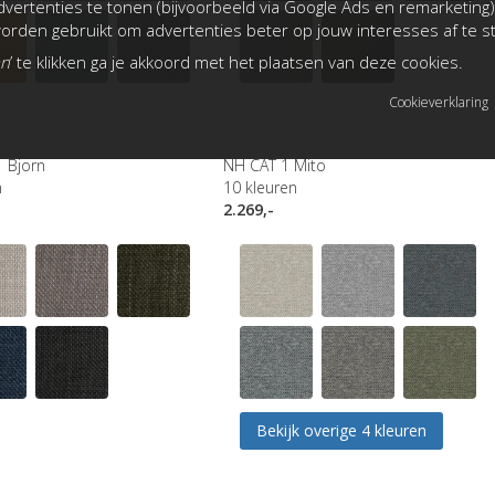
vertenties te tonen (bijvoorbeeld via Google Ads en remarketing)
rden gebruikt om advertenties beter op jouw interesses af te 
an
’ te klikken ga je akkoord met het plaatsen van deze cookies.
Cookieverklaring
 Bjorn
NH CAT 1 Mito
n
10
kleuren
2.269,-
Bekijk overige 4 kleuren