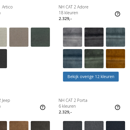
 Artico
NH CAT 2 Adore
n
18
kleuren
2.329,-
Bekijk overige 12 kleuren
 Jeep
NH CAT 2 Porta
n
6
kleuren
2.329,-