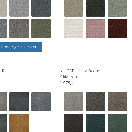
jk overige 4 kleuren
1 Rate
NH CAT 1 New Ocean
n
8
kleuren
1.979,-