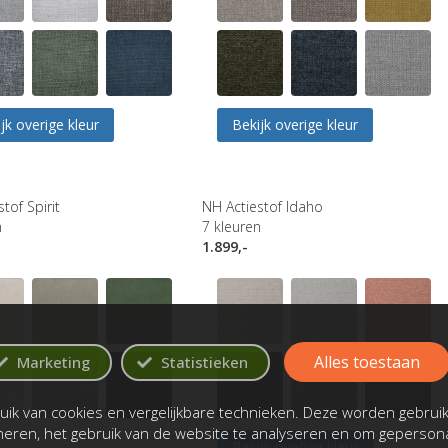
jk overige kleur
Bekijk overige kleur
tof Spirit
NH Actiestof Idaho
n
7
kleuren
1.899,-
Alles toestaan
Marketing
Statistieken
ik van cookies en vergelijkbare technieken. Deze worden gebrui
oneren, het gebruik van de website te analyseren en om gepersona
Bekijk overige kleur