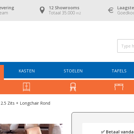
evering
12 Showrooms
Laagste
team
Totaal 35.000
Goedkoo
m2
KASTEN
STOELEN
TAFELS
2.5 Zits + Longchair Rond
✅ Betaal vandaa