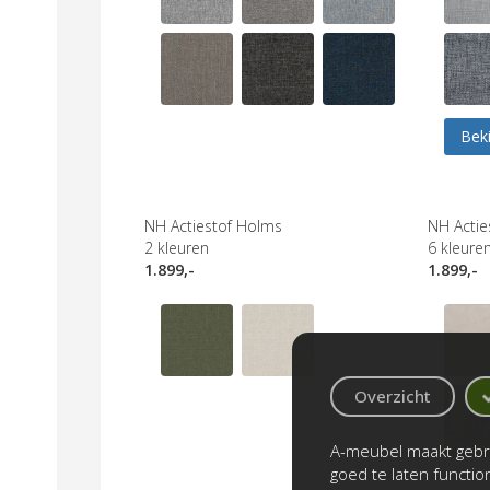
Beki
NH Actiestof Holms
NH Acties
2
kleuren
6
kleure
1.899,-
1.899,-
Overzicht
A-meubel maakt gebru
goed te laten functi