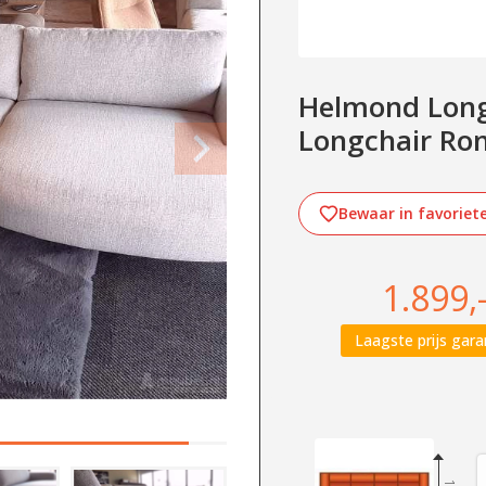
Helmond Longc
Longchair Ro
Bewaar in favoriet
1.899,
Laagste prijs gara