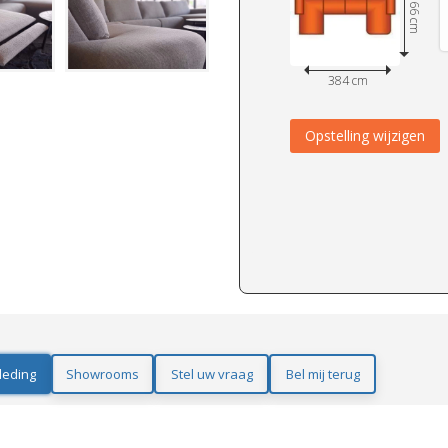
166 cm
384 cm
Opstelling wijzigen
leding
Showrooms
Stel uw vraag
Bel mij terug