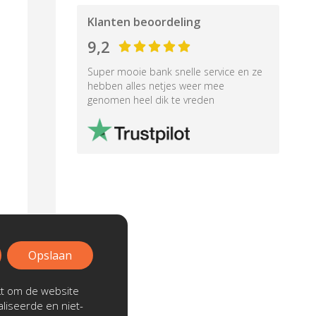
Klanten beoordeling
9,2
Super mooie bank snelle service en ze
hebben alles netjes weer mee
genomen heel dik te vreden
Opslaan
kt om de website
liseerde en niet-