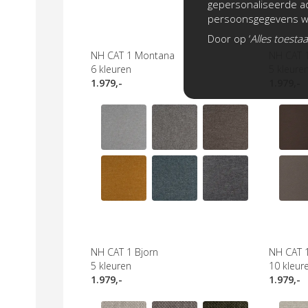
gepersonaliseerde ad
persoonsgegevens wo
Door op ‘
Alles toesta
NH CAT 1 Montana
NH CAT 
6
kleuren
5
kleure
1.979,-
1.979,-
NH CAT 1 Bjorn
NH CAT 
5
kleuren
10
kleur
1.979,-
1.979,-