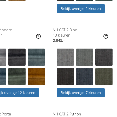
Bekijk overige 2 kleuren
2 Adore
NH CAT 2 Bloq
en
13
kleuren
2.045,-
jk overige 12 kleuren
Bekijk overige 7 kleuren
 Porta
NH CAT 2 Python