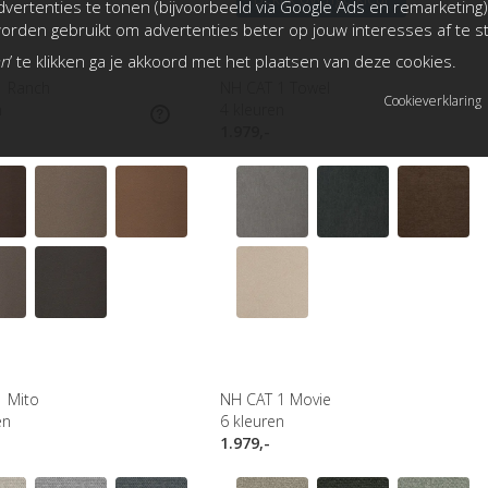
vertenties te tonen (bijvoorbeeld via Google Ads en remarketing)
rden gebruikt om advertenties beter op jouw interesses af te 
an
’ te klikken ga je akkoord met het plaatsen van deze cookies.
1 Ranch
NH CAT 1 Towel
Cookieverklaring
n
4
kleuren
1.979,-
1 Mito
NH CAT 1 Movie
en
6
kleuren
1.979,-