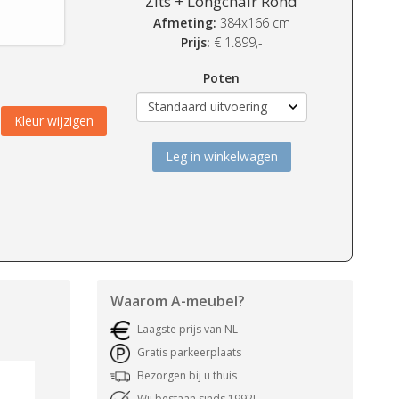
Zits + Longchair Rond
Afmeting:
384x166 cm
Prijs:
€
1.899,-
Poten
Kleur wijzigen
Leg in winkelwagen
Waarom
A-meubel
?
Laagste prijs van NL
Gratis parkeerplaats
Bezorgen bij u thuis
Wij bestaan sinds 1992!