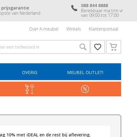
088 844 8888
 prijsgarantie
Bereikbaar ma t/m vr
pste van Nederland
van 09:00 tot 17:00
Over A-meubel
Winkels
Klantenportaal
OVERIG
MEUBEL OUTLET!
g 10% met iDEAL en de rest bij aflevering.