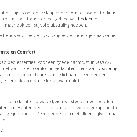
 dat het tijd is om onze slaapkamers om te toveren tot knusse
ien we nieuwe trends op het gebied van
bedden
en
 maar ook een stijlvolle uitstraling hebben.
te trends voor bed en beddengoed en hoe je je slaapkamer
armte en Comfort
ed bed essentieel voor een goede nachtrust. In 2026/27
n met warmte en comfort in gedachten. Denk aan
boxspring
assen aan de contouren van je lichaam. Deze bedden
gen er ook voor dat je lekker warm blijft.
heid in de interieurwereld, zien we steeds meer bedden
aterialen. Houten bedframes van verantwoord gekapt hout of
ing zijn populair. Deze bedden zijn niet alleen stijlvol, maar
eet.
27