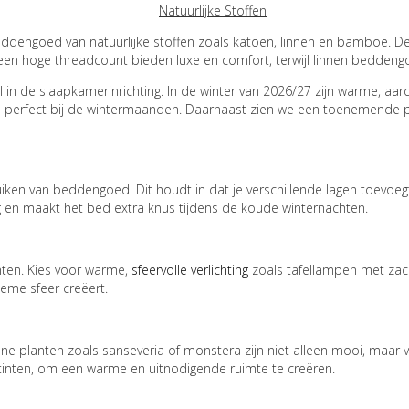
Natuurlijke Stoffen
eddengoed van natuurlijke stoffen zoals katoen, linnen en bamboe. D
en hoge threadcount bieden luxe en comfort, terwijl linnen beddengoe
in de slaapkamerinrichting. In de winter van 2026/27 zijn warme, aards
 perfect bij de wintermaanden. Daarnaast zien we een toenemende popu
uiken van beddengoed. Dit houdt in dat je verschillende lagen toevoeg
g en maakt het bed extra knus tijdens de koude winternachten.
chten. Kies voor warme,
sfeervolle verlichting
zoals tafellampen met zac
ieme sfeer creëert.
 planten zoals sanseveria of monstera zijn niet alleen mooi, maar ve
tinten, om een warme en uitnodigende ruimte te creëren.