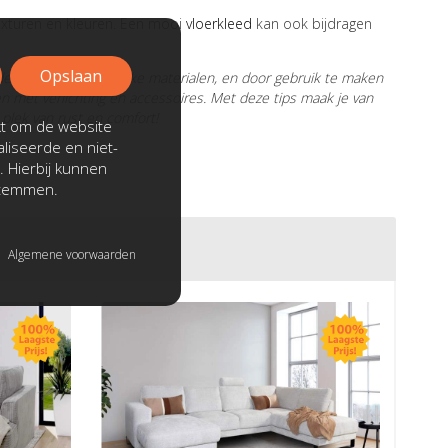
 texturen en kleuren. Een mooi
vloerkleed
kan ook bijdragen
Opslaan
engoed van natuurlijke materialen, en door gebruik te maken
n met verlichting en accessoires. Met deze tips maak je van
plek van rust en comfort!
kt om de website
liseerde en niet-
. Hierbij kunnen
stemmen.
Algemene voorwaarden