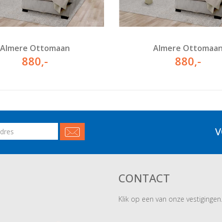
Almere Ottomaan
Almere Ottomaa
880
,-
880
,-
V
CONTACT
Klik op een van onze vestigingen