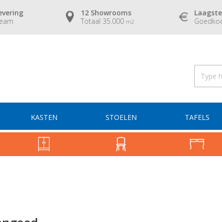
evering
12 Showrooms
Laagste
team
Totaal 35.000
Goedkoo
m2
KASTEN
STOELEN
TAFELS