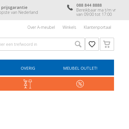
088 844 8888
 prijsgarantie
Bereikbaar ma t/m vr
pste van Nederland
van 09:00 tot 17:00
Over A-meubel
Winkels
Klantenportaal
OVERIG
MEUBEL OUTLET!