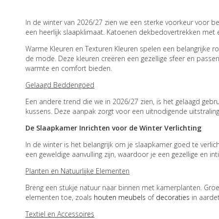
In de winter van 2026/27 zien we een sterke voorkeur voor b
een heerlijk slaapklimaat. Katoenen dekbedovertrekken met e
Warme Kleuren en Texturen Kleuren spelen een belangrijke rol 
de mode. Deze kleuren creëren een gezellige sfeer en passen
warmte en comfort bieden.
Gelaagd Beddengoed
Een andere trend die we in 2026/27 zien, is het gelaagd gebr
kussens. Deze aanpak zorgt voor een uitnodigende uitstralin
De Slaapkamer Inrichten voor de Winter Verlichting
In de winter is het belangrijk om je slaapkamer goed te verli
een geweldige aanvulling zijn, waardoor je een gezellige en int
Planten en Natuurlijke Elementen
Breng een stukje natuur naar binnen met kamerplanten. Groene
elementen toe, zoals
houten meubels
of
decoraties
in aarde
Textiel en Accessoires