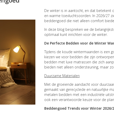
dengoed
De winter is in aantocht, en dat betekent
en warme toevluchtsoorden. In 2026/27 z
beddengoed die niet alleen comfort bieden,
In deze blog bespreken we de belangrijks
optimaal kunt inrichten voor de winter.
De Perfecte Bedden voor de Winter W
Tijdens de koude wintermaanden is een go
kiezen we voor bedden die zijn ontworpe
bedden met luxe matrassen die zich aanp
bieden niet alleen ondersteuning, maar zor
Duurzame Materialen
Met de groeiende aandacht voor duurzaam
gemaakt van gerecyclede en natuurlijke m
metalen bedden met een industriële uitstral
ook een verantwoorde keuze voor de plan
Beddengoed Trends voor Winter
2026/