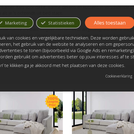
 slaapkamer. Kies voor dikke, warme dekens en kussens in verschillende
 als je 's ochtends uit bed stapt.
Alles toestaan
Marketing
Statistieken
comfort, warmte en stijl. Door te kiezen voor duurzame bedden en bedd
nde ruimte creëren. Vergeet niet om sfeer en gezelligheid toe te voege
rlijk kunt slapen. Geniet van de winter en maak van je slaapkamer een 
ik van cookies en vergelijkbare technieken. Deze worden gebrui
oneren, het gebruik van de website te analyseren en om gepersona
vertenties te tonen (bijvoorbeeld via Google Ads en remarketing)
rden gebruikt om advertenties beter op jouw interesses af te 
an
’ te klikken ga je akkoord met het plaatsen van deze cookies.
Cookieverklaring