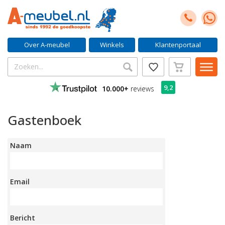
Over A-meubel
Winkels
Klantenportaal
9,2
10.000+
reviews
Gastenboek
Naam
Email
Bericht