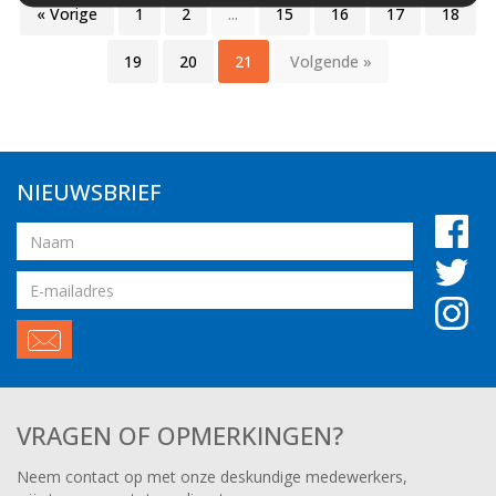
« Vorige
1
2
...
15
16
17
18
19
20
21
Volgende »
NIEUWSBRIEF
Naam
Email
adres
VRAGEN OF OPMERKINGEN?
Neem contact op met onze deskundige medewerkers,