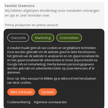
Familie Steenstra
Wij hebben afgelopen donderdag onze meubelen ontvangen
en zijn er zeer tevreden over.
Prima producten en prima service!
Heel erg bedankt.
Overzicht
Marketing
Statistieken
A-meubel maakt gebruik van cookies en vergelijkbare technieken.
Kees
Deze worden gebruikt om de website goed te laten functioneren,
het gebruik van de website te analyseren en om gepersonaliseerde
Gisteren onze nieuwe meubels gekregen we zijn er helemaal
en niet-gepersonaliseerde advertenties te tonen (bijvoorbeeld via
tevreden mee! 4 weken eerder dan we hadden verwacht dus
Google Ads en remarketing). Hierbij kunnen persoonsgegevens
dat was helemaal mooi.
worden gebruikt om advertenties beter op jouw interesses af te
stemmen.
De jongens hadden het zo voor elkaar. Erg tevreden over A-
Door op ‘
Alles toestaan
’ te klikken ga je akkoord met het plaatsen
meubel.
van deze cookies.
Groeten Kees
Alles toestaan
Opslaan
Cookieverklaring
Algemene voorwaarden