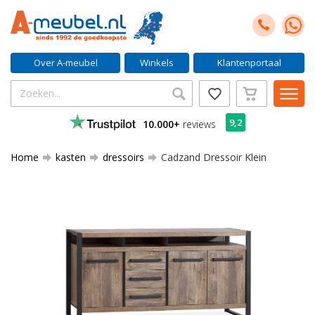
Over A-meubel
Winkels
Klantenportaal
9,2
10.000+
reviews
Home
kasten
dressoirs
Cadzand Dressoir Klein