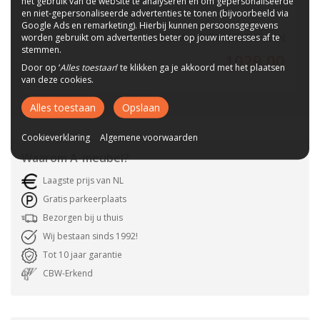
het gebruik van de website te analyseren en om gepersonaliseerde
en niet-gepersonaliseerde advertenties te tonen (bijvoorbeeld via
Google Ads en remarketing). Hierbij kunnen persoonsgegevens
CADZAND DRESSOIR KLEIN
worden gebruikt om advertenties beter op jouw interesses af te
stemmen.
1029,00
Door op ‘
Alles toestaan
’ te klikken ga je akkoord met het plaatsen
van deze cookies.
Alles toestaan
Opslaan
Cookieverklaring
Algemene voorwaarden
Waarom
A-meubel
?
Laagste prijs van NL
Gratis parkeerplaats
Bezorgen bij u thuis
Wij bestaan sinds 1992!
Tot 10 jaar garantie
CBW-Erkend