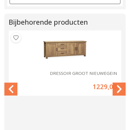
Bijbehorende producten
IN
DRESSOIR GROOT NIEUWEGEIN
00
1229,00