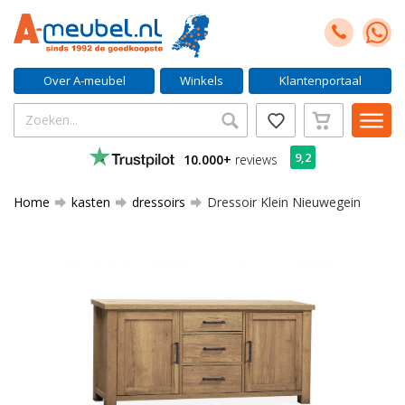
Over A-meubel
Winkels
Klantenportaal
9,2
10.000+
reviews
Home
kasten
dressoirs
Dressoir Klein Nieuwegein