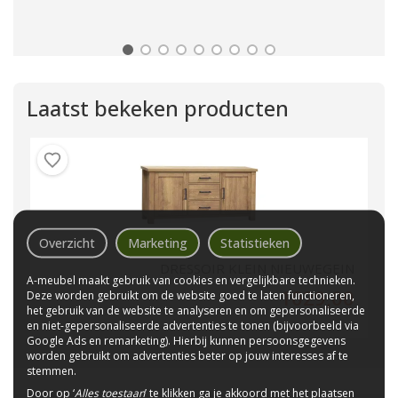
Laatst bekeken producten
Overzicht
Marketing
Statistieken
DRESSOIR KLEIN NIEUWEGEIN
A-meubel maakt gebruik van cookies en vergelijkbare technieken.
1029,00
Deze worden gebruikt om de website goed te laten functioneren,
het gebruik van de website te analyseren en om gepersonaliseerde
en niet-gepersonaliseerde advertenties te tonen (bijvoorbeeld via
Google Ads en remarketing). Hierbij kunnen persoonsgegevens
worden gebruikt om advertenties beter op jouw interesses af te
stemmen.
Door op ‘
Alles toestaan
’ te klikken ga je akkoord met het plaatsen