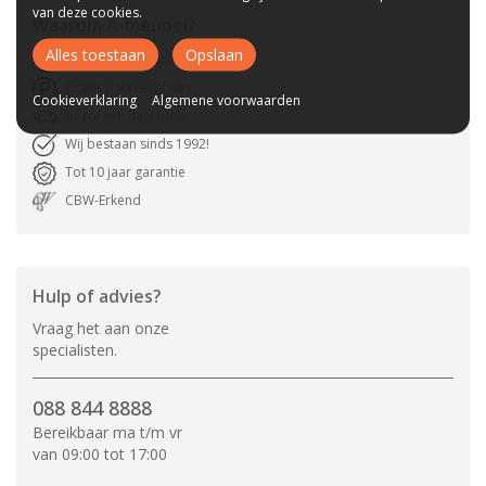
van deze cookies.
Waarom
A-meubel
?
Alles toestaan
Opslaan
Laagste prijs van NL
Gratis parkeerplaats
Cookieverklaring
Algemene voorwaarden
Bezorgen bij u thuis
Wij bestaan sinds 1992!
Tot 10 jaar garantie
CBW-Erkend
Hulp of advies?
Vraag het aan onze
specialisten.
088 844 8888
Bereikbaar ma t/m vr
van 09:00 tot 17:00