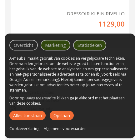
DRESSOIR KLEIN RIVELLO
1129,00
Overzicht
Marketing
Statistieken
A-meubel maakt gebruik van cookies en vergelijkbare technieken.
Deze worden gebruikt om de website goed te laten functioneren,
Waarom
A-meubel
?
het gebruik van de website te analyseren en om gepersonaliseerde
en niet-gepersonaliseerde advertenties te tonen (bijvoorbeeld via
Laagste prijs van NL
Google Ads en remarketing). Hierbij kunnen persoonsgegevens
Gratis parkeerplaats
worden gebruikt om advertenties beter op jouw interesses af te
stemmen.
Bezorgen bij u thuis
Door op ‘
Alles toestaan
’ te klikken ga je akkoord met het plaatsen
Wij bestaan sinds 1992!
van deze cookies.
Tot 10 jaar garantie
Alles toestaan
Opslaan
CBW-Erkend
Cookieverklaring
Algemene voorwaarden