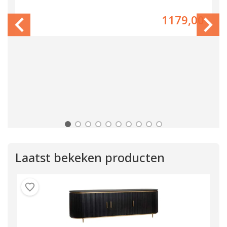
00
1179,00
Laatst bekeken producten