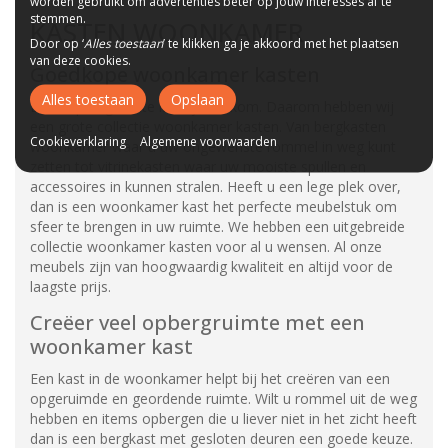
worden gebruikt om advertenties beter op jouw interesses af te
stemmen.
KASTEN WOONKAMER
Door op ‘
Alles toestaan
’ te klikken ga je akkoord met het plaatsen
van deze cookies.
Goedkope woonkamer kasten
Alles toestaan
Opslaan
Extra opbergruimte is altijd welkom. Daarom hebben wij
een grote collectie woonkamer kasten. Van bergkasten
Cookieverklaring
Algemene voorwaarden
woonkamer waar u uw ongewenste rommel in weg kunt
zetten tot vitrinekasten waar uw mooiste spullen en
accessoires in kunnen stralen. Heeft u een lege plek over,
dan is een woonkamer kast het perfecte meubelstuk om
sfeer te brengen in uw ruimte. We hebben een uitgebreide
collectie woonkamer kasten voor al u wensen. Al onze
meubels zijn van hoogwaardig kwaliteit en altijd voor de
laagste prijs.
Creëer veel opbergruimte met een
woonkamer kast
Een kast in de woonkamer helpt bij het creëren van een
opgeruimde en geordende ruimte. Wilt u rommel uit de weg
hebben en items opbergen die u liever niet in het zicht heeft
dan is een bergkast met gesloten deuren een goede keuze.