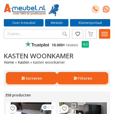
Over A-meubel
Winkels
Klantenportaal
9,2
10.000+
reviews
KASTEN WOONKAMER
Home
»
Kasten
»
kasten woonkamer
Sorteren
Filteren
358 producten