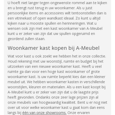
U hoeft niet langer tegen ongewenste rommel aan te kijken
en u brengt rust terug in uw woonkamer. Als u juist
persoonlijke items en accessoires wilt tentoonstellen dan is
een vitrinekast of open wandkast ideaal. Zo kunt u altijd
kijken naar u mooiste spullen en herinneringen. Wat u
wensen ook zijn met een kast woonkamer van A-Meubel
kunt u er zeker van zijn dat uw spullen opgeruimd en
geordend zullen staan.
Woonkamer kast kopen bij A-Meubel
Wat voor kast u ook zoekt we hebben het in onze collectie.
Houd rekening met uw woonstijl, ruimte en budget bij het
uitzoeken van een nieuwe woonkamer kast. Heeft u veel
ruimte ga dan voor een hoge kast woonkamer of grote
woonkamer kast. Is uw ruimte beperkt kies dan een kleiner
meubel uit. We hebben woonkamer kasten in verschillende
woonstijlen, kleuren en materialen. Als u een kast koopt bij
A-Meubel kunt u er zeker van zijn dat u de laagste prijs
heeft gevonden. Ondanks onze zeer lage prijzen zijn al
onze meubels van hoogwaardig kwaliteit. Bent u er nog niet
over uit voor welke woonkamer kast u gaat kom dan eens
langs bij
één van onze showrooms.
Onze ervaren