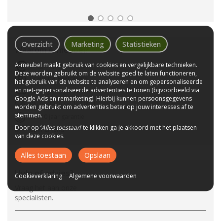
Overzicht
Marketing
Statistieken
Waarom
A-meubel
?
A-meubel maakt gebruik van cookies en vergelijkbare technieken.
Laagste prijs van NL
Deze worden gebruikt om de website goed te laten functioneren,
Gratis parkeerplaats
het gebruik van de website te analyseren en om gepersonaliseerde
en niet-gepersonaliseerde advertenties te tonen (bijvoorbeeld via
Bezorgen bij u thuis
Google Ads en remarketing). Hierbij kunnen persoonsgegevens
Wij bestaan sinds 1992!
worden gebruikt om advertenties beter op jouw interesses af te
stemmen.
Tot 10 jaar garantie
Door op ‘
Alles toestaan
’ te klikken ga je akkoord met het plaatsen
CBW-Erkend
van deze cookies.
Alles toestaan
Opslaan
Hulp of advies?
Cookieverklaring
Algemene voorwaarden
Vraag het aan onze
specialisten.