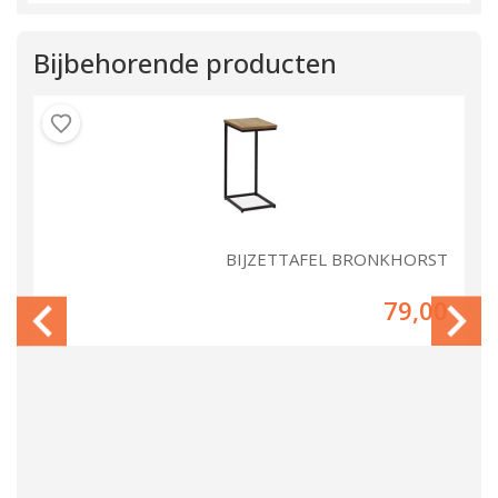
Bijbehorende producten
ST
BIJZETTAFEL BRONKHORST
00
79,00