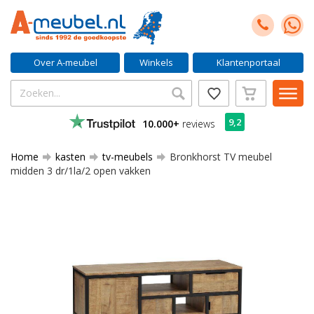
Over A-meubel
Winkels
Klantenportaal
9,2
10.000+
reviews
Home
kasten
tv-meubels
Bronkhorst TV meubel
midden 3 dr/1la/2 open vakken