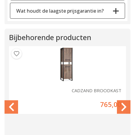
Wat houdt de laagste prijsgarantie in?
Bijbehorende producten
ND
CADZAND BROODKAST
00
765,00