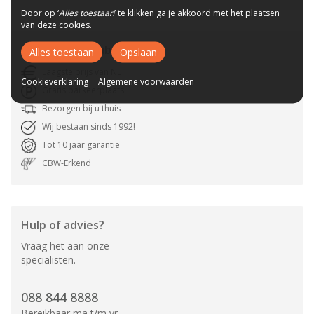
Door op ‘
Alles toestaan
’ te klikken ga je akkoord met het plaatsen
van deze cookies.
Waarom
A-meubel
?
Alles toestaan
Opslaan
Laagste prijs van NL
Cookieverklaring
Algemene voorwaarden
Gratis parkeerplaats
Bezorgen bij u thuis
Wij bestaan sinds 1992!
Tot 10 jaar garantie
CBW-Erkend
Hulp of advies?
Vraag het aan onze
specialisten.
088 844 8888
Bereikbaar ma t/m vr