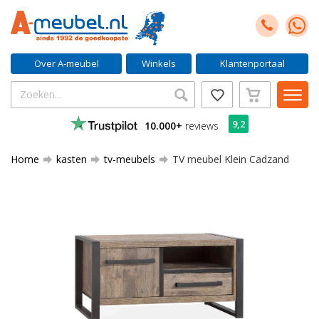
Over A-meubel
Winkels
Klantenportaal
9,2
10.000+
reviews
Home
kasten
tv-meubels
TV meubel Klein Cadzand