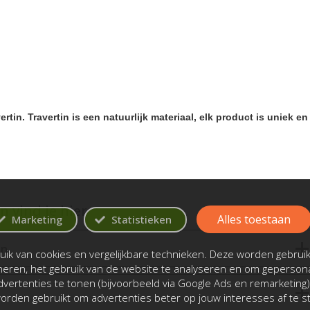
vertin. Travertin is een natuurlijk materiaal, elk product is uniek en
 vind je hier
Alles toestaan
Marketing
Statistieken
en
ik van cookies en vergelijkbare technieken. Deze worden gebrui
oneren, het gebruik van de website te analyseren en om gepersona
vertenties te tonen (bijvoorbeeld via Google Ads en remarketing)
rden gebruikt om advertenties beter op jouw interesses af te 