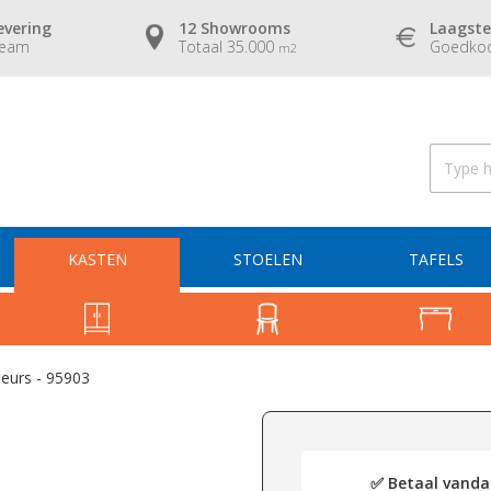
evering
12 Showrooms
Laagste
team
Totaal 35.000
Goedkoo
m2
KASTEN
STOELEN
TAFELS
eurs - 95903
✅ Betaal vandaa