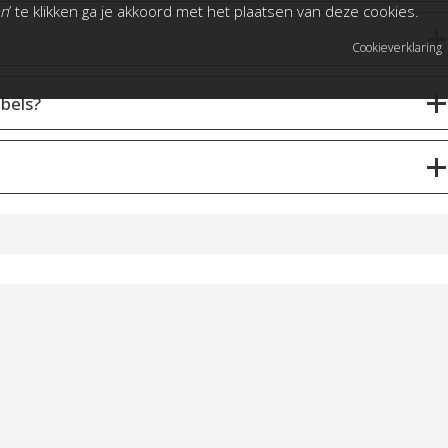
an
’ te klikken ga je akkoord met het plaatsen van deze cookies.
Cookieverklaring
bels?