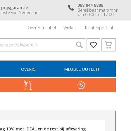
088 844 8888
 prijsgarantie
Bereikbaar ma t/m vr
pste van Nederland
van 09:00 tot 17:00
Over A-meubel
Winkels
Klantenportaal
OVERIG
MEUBEL OUTLET!
g 10% met iDEAL en de rest bij aflevering.