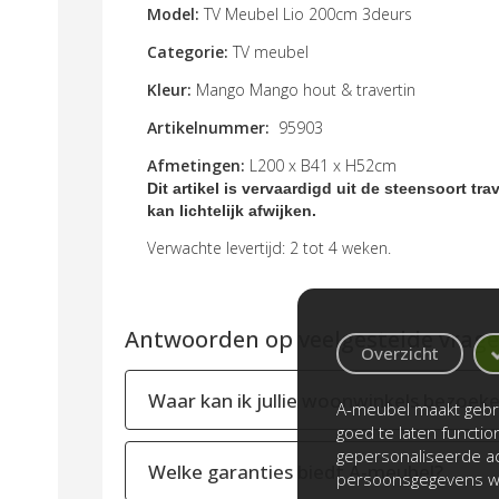
Model:
TV Meubel Lio 200cm 3deurs
Categorie:
TV meubel
Kleur:
Mango Mango hout & travertin
Artikelnummer:
95903
Afmetingen:
L200 x B41 x H52cm
Dit artikel is vervaardigd uit de steensoort tra
kan lichtelijk afwijken.
Verwachte levertijd: 2 tot 4 weken.
Antwoorden op veelgestelde vragen
Overzicht
Waar kan ik jullie woonwinkels bezoek
A-meubel maakt gebru
goed te laten functi
gepersonaliseerde ad
Welke garanties biedt A-meubel?
persoonsgegevens wo