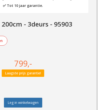
✅ Tot 10 jaar garantie.
 200cm - 3deurs - 95903
en
799,-
Laagste prijs garantie!
Leg in winkelwagen