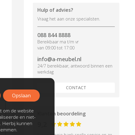
Hulp of advies?
Vraag het aan onze specialisten.
088 844 8888
Bereikbaar ma t/m vr
van 09:00 tot 17:00
info@a-meubel.nl
24/7 bereikbaar, antwoord binnen een
werkdag
CONTACT
Opslaan
kt om de website
Klanten beoordeling
liseerde en niet-
9,2
. Hierbij kunnen
stemmen.
Super mooie bank snelle service en ze