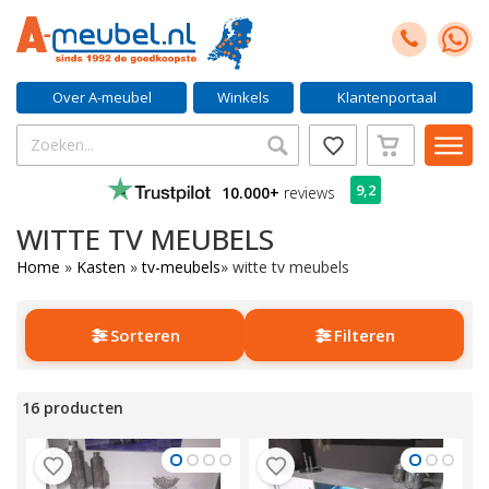
Over A-meubel
Winkels
Klantenportaal
9,2
10.000+
reviews
WITTE TV MEUBELS
Home
»
Kasten
»
tv-meubels
»
witte tv meubels
Sorteren
Filteren
16 producten