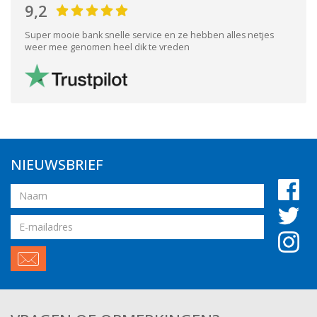
9,2
Super mooie bank snelle service en ze hebben alles netjes
weer mee genomen heel dik te vreden
NIEUWSBRIEF
Naam
Email
adres