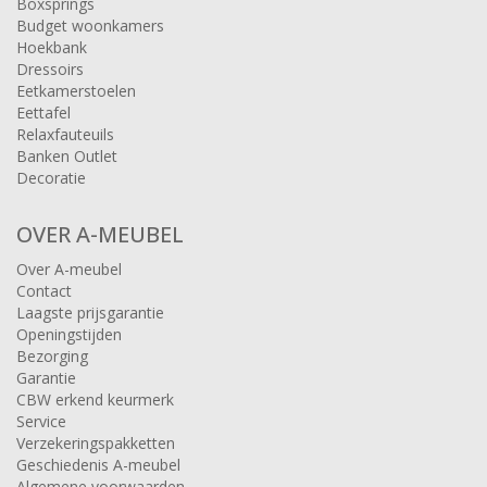
Boxsprings
Budget woonkamers
Hoekbank
Dressoirs
Eetkamerstoelen
Eettafel
Relaxfauteuils
Banken Outlet
Decoratie
OVER A-MEUBEL
Over A-meubel
Contact
Laagste prijsgarantie
Openingstijden
Bezorging
Garantie
CBW erkend keurmerk
Service
Verzekeringspakketten
Geschiedenis A-meubel
Algemene voorwaarden