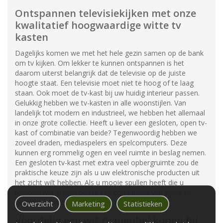
Ontspannen televisiekijken met onze
kwalitatief hoogwaardige witte tv
kasten
Dagelijks komen we met het hele gezin samen op de bank
om tv kijken. Om lekker te kunnen ontspannen is het
daarom uiterst belangrijk dat de televisie op de juiste
hoogte staat. Een televisie moet niet te hoog of te laag
staan. Ook moet de tv-kast bij uw huidig interieur passen.
Gelukkig hebben we tv-kasten in alle woonstijlen. Van
landelijk tot modern en industrieel, we hebben het allemaal
in onze grote collectie. Heeft u liever een gesloten, open tv-
kast of combinatie van beide? Tegenwoordig hebben we
zoveel draden, mediaspelers en spelcomputers. Deze
kunnen erg rommelig ogen en veel ruimte in beslag nemen.
Een gesloten tv-kast met extra veel opbergruimte zou de
praktische keuze zijn als u uw elektronische producten uit
het zicht wilt hebben. Als u mooie spullen heeft die u
tentoon wilt stellen dan is een combinatie van open en
gesloten elementen misschien iets voor u.
Overzicht
Marketing
Statistieken
Voordelig een wit tv meubel kopen bij