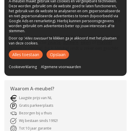
A-meubel maakt gebruik van cookies en vergelijkbare technieken.
A-Meubel
Deze worden gebruikt om de website goed te laten functioneren,
het gebruik van de website te analyseren en om gepersonaliseerde
Wit is een tijdloze en universele kleur, het past bij elke
en niet-gepersonaliseerde advertenties te tonen (bijvoorbeeld via
interieurstijl en gaat nooit uit de mode. Een wit tv-meubel is
Google Ads en remarketing). Hierbij kunnen persoonsgegevens
worden gebruikt om advertenties beter op jouw interesses af te
dus een slimme keuze als u er jaren van wilt genieten.
stemmen.
Toch liever een andere kleur? Neem dan een kijkje bij onze
Door op ‘
Alles toestaan
’ te klikken ga je akkoord met het plaatsen
uitgebreide collectie
zwarte
,
donkere
,
eiken
of
massief
van deze cookies.
houten
tv-meubel. Bij A-Meubel vindt u zeker een geschikt
tv-meubel.
Alles toestaan
Opslaan
Cookieverklaring
Algemene voorwaarden
Waarom
A-meubel
?
Laagste prijs van NL
Gratis parkeerplaats
Bezorgen bij u thuis
Wij bestaan sinds 1992!
Tot 10 jaar garantie