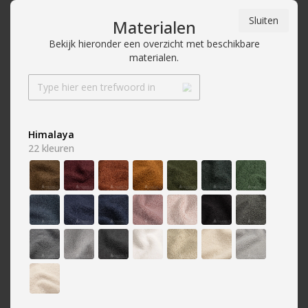
Sluiten
Materialen
Bekijk hieronder een overzicht met beschikbare
materialen.
Over A-meubel
Winkels
Klantenportaal
9,2
10.000+
reviews
Himalaya
Kleur
22
kleuren
Home
»
Kleur
»
Teddystof