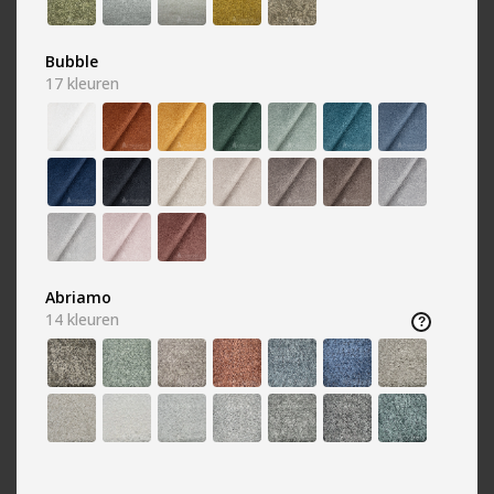
Bubble
17
kleuren
Cognac
Creme
738 kleuren
692 kleuren
Abriamo
14
kleuren
Geel
Goud
645 kleuren
371 kleuren