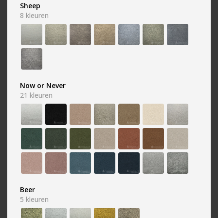
Sheep
Antraciet
Beige
8
kleuren
1342 kleuren
1442 kleuren
Now or Never
21
kleuren
Blauw
Bruin
2088 kleuren
4005 kleuren
Beer
5
kleuren