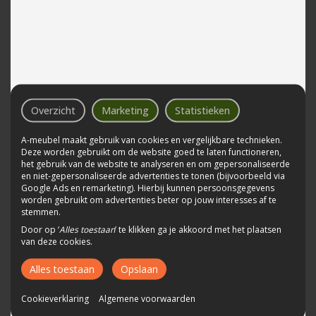
638 kleuren
1302 kleuren
Overzicht
Marketing
Statistieken
A-meubel maakt gebruik van cookies en vergelijkbare technieken.
Deze worden gebruikt om de website goed te laten functioneren,
het gebruik van de website te analyseren en om gepersonaliseerde
Wit
Zilver
en niet-gepersonaliseerde advertenties te tonen (bijvoorbeeld via
Google Ads en remarketing). Hierbij kunnen persoonsgegevens
690 kleuren
728 kleuren
worden gebruikt om advertenties beter op jouw interesses af te
stemmen.
Door op ‘
Alles toestaan
’ te klikken ga je akkoord met het plaatsen
van deze cookies.
Alles toestaan
Opslaan
Cookieverklaring
Algemene voorwaarden